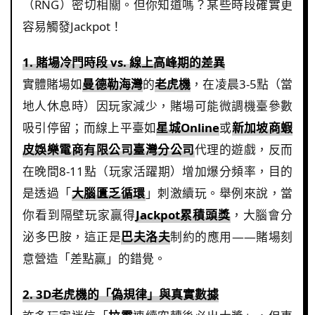
（RNG）密切相關。但你知道嗎？某些時段確實更
容易觸發Jackpot！
1. 賭場冷門時段 vs. 線上高峰期的差異
實體賭場如
曼德勒海灣
的
老虎機
，在凌晨3-5點（當
地人休息時）因玩家減少，賭場可能微調機臺參數
吸引停留；而線上平臺如
星城Online
或
新加坡商蝦
皮娛樂電商有限公司臺灣分公司
代理的遊戲，反而
在晚間8-11點（玩家活躍期）增加爆分頻率，目的
是透過「
大腦匱乏循環
」刺激續玩。舉例來說，當
你看到隔壁玩家贏得
Jackpot累積頭獎
，大腦會分
泌多巴胺，這正是
巴夫洛夫
制約的應用——賭場刻
意營造「差點贏」的錯覺。
2. 3D老虎機的「偽規律」與真實數據