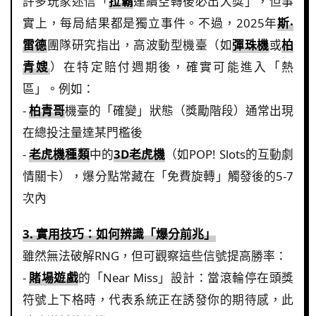
許多玩家迷信「
拉霸
連續空轉後必出大獎」，但事
實上，每局結果都是獨立事件。不過，2025年
斯‧
雷德
團隊研究指出，高波動型機臺（如
彈珠機
或
柏
青嫂
）在特定賠付週期後，確實可能進入「熱
區」。例如：
-
柏青哥
機臺的「確變」狀態（獎勵階段）通常出現
在總投注量達某門檻後
-
老虎機種類
中的
3D老虎機
（如POP! Slots的互動劇
情關卡），爆分點常藏在「免費旋轉」觸發後的5-7
次內
3. 實用技巧：如何辨識「爆分前兆」
雖然無法破解RNG，但可觀察這些信號提高勝率：
-
賭場遊戲
的「Near Miss」設計：當滾輪停在頭獎
符號上下格時，代表系統正在誘發你的期待感，此