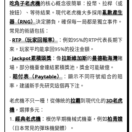
吃角子老虎機
的核心概念很簡單：投幣、拉桿（或
按鈕）、等待結果。現代老虎機大多採用
亂數產生
器（RNG）
決定勝負，確保每一局都是獨立事件。
常見的術語包括：
-
RTP（玩家回報率）
：例如95%的RTP代表長期下
來，玩家平均能拿回95%的投注金額。
-
Jackpot累積頭獎
：像
拉斯維加斯
的
曼德勒海灣
賭
場，部分機臺會連結累積獎池，獎金可能破億。
-
賠付表（Paytable）
：顯示不同符號組合的賠
率，建議新手先研究這個再下注。
老虎機不只一種！從傳統的
拉霸
到現代化的
3D老虎
機
，選擇多元：
1.
經典老虎機
：模仿早期機械式機臺，例如
柏青嫂
（日本常見的彈珠機變體）。