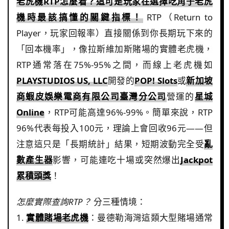
老虎機RTP怎麼看？這可是玩家在選擇吃角子老虎
機時最該搞懂的關鍵指標！
RTP（Return to
Player，玩家回報率）直接關係到你長期玩下來的
「回本機率」，像拉斯維加斯賭場的實體老虎機，
RTP通常落在75%-95%之間，而線上老虎機如
PLAYSTUDIOS US, LLC
開發的
POP! Slots
或
新加坡
商蝦皮娛樂電商有限公司臺灣分公司
營運的
星城
Online
，RTP可能高達96%-99%。簡單來說，RTP
96%代表每投入100元，理論上會回收96元——但
注意這只是「長期統計」結果，短期波動完全受
亂
數產生器
影響，可能連吃十場或突然爆出
Jackpot
累積頭獎
！
怎麼實際查詢RTP？
分三種情境：
1.
實體賭場老虎機
：曼德勒海灣這類大型賭場通常