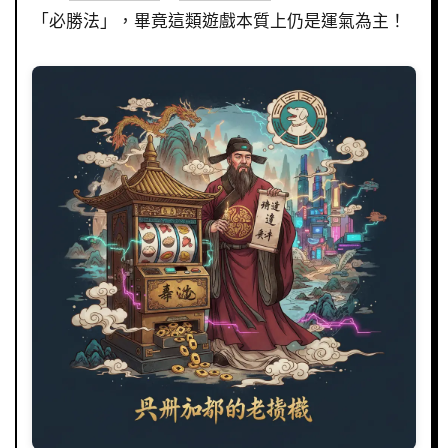
「必勝法」，畢竟這類遊戲本質上仍是運氣為主！