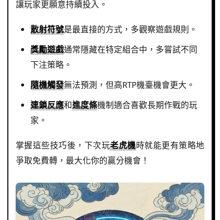
讓玩家更願意持續投入。
散射符號
是最直接的方式，多觀察遊戲規則。
獎勵遊戲
通常隱藏在特定組合中，多嘗試不同
下注策略。
隨機觸發
無法預測，但高RTP機臺機會更大。
連鎖反應
和
進度條
機制適合喜歡長期作戰的玩
家。
掌握這些技巧後，下次玩
老虎機
時就能更有策略地
爭取免費轉，最大化你的贏分機會！