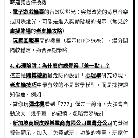
時建議暫停換機
-
電子遊戲機臺
的音效與燈光：突然改變的背景音樂
或閃爍燈光，可能是進入獎勵階段的提示（常見於
虛擬賭場
的
老虎機攻略
）
-
玩家回報率
高的機臺（標示RTP＞96%），爆分間
隔較穩定，適合長期策略
4. 心理陷阱：為什麼你總覺得「差一點」？
這正是
賭博遊戲
最危險的設計！
心理學
研究發現，
老虎機技巧
中最有效的不是數學模型，而是操控認
知偏差。例如：
- 當你玩
彈珠機
看到「777」僅差一線時，大腦會自
動放大「幾乎贏」的記憶，忽略實際統計
-
新加坡商蝦皮娛樂電商有限公司臺灣分公司
的營運
報告顯示，加入「免費試玩」功能的機臺，玩家付