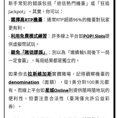
新手常犯的錯誤包括「迷信熱門機臺」或「狂追
Jackpot」。其實，你可以：
-
選擇高RTP機臺
：通常RTP超過96%的機臺對玩家
更有利。
-
利用免費模式練習
：許多線上平台如
POP! Slots
提
供虛擬幣試玩。
-
避免「賭徒謬誤」
：別以為「連續輸5局後下一局
一定會贏」，每局結果都是獨立的。
如果你去
拉斯維加斯
實體賭場，記得觀察機臺的
denomination
（面額），從1美分到100美元都
有。而線上平台如
星城Online
則提供隨時隨地玩的
便利性，但要注意合法性（臺灣僅允許公益彩
券）。