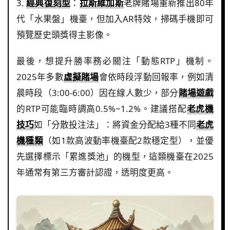
3.
經典復刻型
：
拉斯維加斯
老牌賭場重新推出80年
代「水果盤」機臺，但加入AR特效，掃碼手機即可
預覽歷史頭獎得主影像。
最後，想提升勝率務必關注「動態RTP」機制。
2025年多數
虛擬賭場
會依時段浮動回報率，例如清
晨時段（3:00-6:00）因在線人數少，部分
賭場遊戲
的RTP可能臨時調高0.5%~1.2%。建議搭配
老虎機
技巧
如「分散投注法」：將資金分配給3種不同
老虎
機種類
（如1款高波動率機臺配2款穩定型），並優
先選擇標示「累進獎池」的機型，這類機臺在2025
年通常有第三方審計認證，透明度更高。