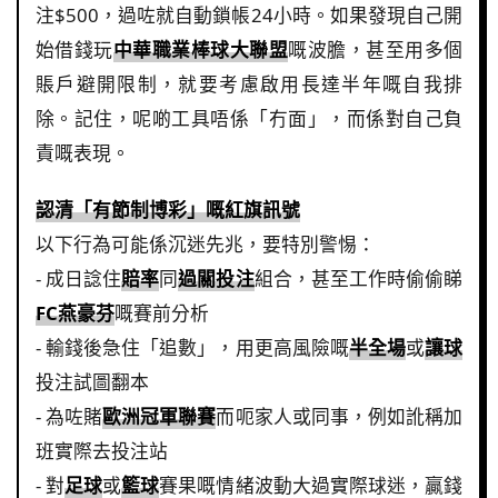
注$500，過咗就自動鎖帳24小時。如果發現自己開
始借錢玩
中華職業棒球大聯盟
嘅波膽，甚至用多個
賬戶避開限制，就要考慮啟用長達半年嘅自我排
除。記住，呢啲工具唔係「冇面」，而係對自己負
責嘅表現。
認清「有節制博彩」嘅紅旗訊號
以下行為可能係沉迷先兆，要特別警惕：
- 成日諗住
賠率
同
過關投注
組合，甚至工作時偷偷睇
FC燕豪芬
嘅賽前分析
- 輸錢後急住「追數」，用更高風險嘅
半全場
或
讓球
投注試圖翻本
- 為咗賭
歐洲冠軍聯賽
而呃家人或同事，例如訛稱加
班實際去投注站
- 對
足球
或
籃球
賽果嘅情緒波動大過實際球迷，贏錢