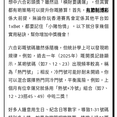
想中六合彩頭獎？雖然話「橫財要講運」，但其實
都有啲策略可以提升你嘅勝算！首先，
有節制博彩
係大前提，無論你玩香港賽馬會定係其他平台如
1xBet，都要記住「小賭怡情」。以下就分享幾個
實用秘訣，幫你增加中獎機會！
六合彩嘅號碼雖然係隨機，但統計學上可以發現啲
規律。例如，過去一年（2025年）嘅開獎記錄顯
示，某啲號碼（如7、12、23）出現頻率較高，稱
為「熱門號」；相反，冷門號可能好耐未開過。你
可以混合選擇熱門同冷門號，平衡風險。例如，上
個月有位幸運兒就係用「熱號+冷號」組合（如7、
12、23搭45、49）中咗二獎！
好多人鍾意用生日、紀念日等數字，導致1-31號碼