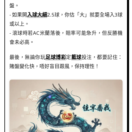
盤。
- 如果開
入球大細
2.5球，你估「大」就要全場入3球
或以上。
- 滾球時若AC米蘭落後，賠率可能急升，但反勝機
會未必高。
最後，無論你玩
足球博彩
定
籃球
投注，都要記住：
賭盤變化快，唔好盲目跟風，保持理性！