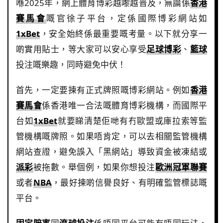
喺2025年，網上體育博彩越嚟越普及，無論係
香港
賽馬會
嘅官徐子平台，定係國際博彩網站如
1xBet
，安全始終係最重要嘅考量。以下就分享一
啲實用貼士，等大家可以安心享受
足球博彩
、
籃球
投注嘅樂趣，同時避免中伏！
首先，一定要揀有正式牌照嘅博彩網站。例如
香港
賽馬會
係香港唯一合法嘅體育博彩機構，而國際平
台如
1xBet
就要睇清楚佢哋有冇歐盟或庫拉索等監
管機構嘅牌照。如果唔肯定，可以去相關監管機構
網站查證，避免誤入「黑網站」導致資金被凍結或
派彩
被拖數。舉個例，如果你想投注
歐洲冠軍聯賽
或者
NBA
，最好揀啲信譽良好、有明確監管標誌嘅
平台。