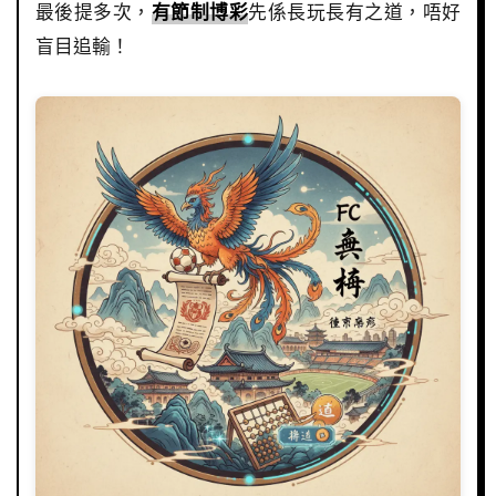
最後提多次，
有節制博彩
先係長玩長有之道，唔好
盲目追輸！