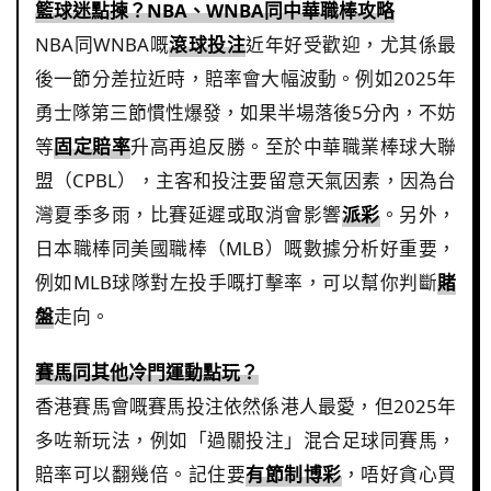
籃球迷點揀？NBA、WNBA同中華職棒攻略
NBA同WNBA嘅
滾球投注
近年好受歡迎，尤其係最
後一節分差拉近時，賠率會大幅波動。例如2025年
勇士隊第三節慣性爆發，如果半場落後5分內，不妨
等
固定賠率
升高再追反勝。至於中華職業棒球大聯
盟（CPBL），主客和投注要留意天氣因素，因為台
灣夏季多雨，比賽延遲或取消會影響
派彩
。另外，
日本職棒同美國職棒（MLB）嘅數據分析好重要，
例如MLB球隊對左投手嘅打擊率，可以幫你判斷
賭
盤
走向。
賽馬同其他冷門運動點玩？
香港賽馬會嘅賽馬投注依然係港人最愛，但2025年
多咗新玩法，例如「過關投注」混合足球同賽馬，
賠率可以翻幾倍。記住要
有節制博彩
，唔好貪心買