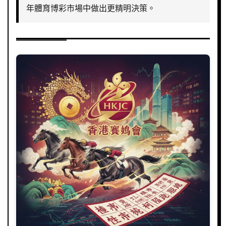
年體育博彩市場中做出更精明決策。