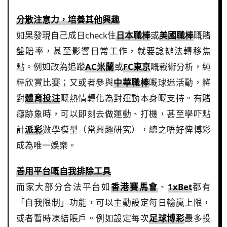
分散注意力，培養其他興趣
如果發現自己成日check住
日本職棒
或
美國職棒
嘅賭
盤賠率，甚至影響日常工作，就要諗辦法轉移焦
點。例如改為追蹤
AC米蘭
或
FC東京
嘅戰術分析，純
粹欣賞比賽；又或者參與
中華職棒
嘅球迷活動，將
對
體育投注
嘅熱情轉化為對運動本身嘅支持。有賭
癮跡象時，可以即刻去做運動、打機，甚至學吓點
計
派彩
數學模型（當興趣研究），總之唔好俾博彩
成為唯一娛樂。
善用平台嘅自我排除工具
而家大部分合法平台如
香港賽馬會
、
1xBet
都有
「自我限制」功能，可以主動設定每日輸贏上限，
或者暫時凍結賬戶。例如設定每次
足球博彩
最多投