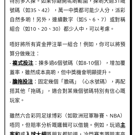
特別多人揀。如果你避開呢啲範圍，揀啲大過31嘅
號碼（如35、42），萬一中獎都可能少人分，派彩
自然多啲！另外，連續數字（如5、6、7）或對稱
組合（如10、20、30）都少人中，可以考慮。
唔好將所有資金押注單一組合！例如，你可以將預
算分做幾注：
-
複式投注
：揀多過6個號碼（如8-10個），增加覆
蓋率，雖然成本高啲，但中獎機會明顯提升。
-
膽拖投注
：固定幾個「膽碼」（心水號碼），再配
搭其他「拖碼」，適合對某幾個號碼特別有信心嘅
玩家。
雖然六合彩同足球博彩（如歐洲冠軍聯賽、NBA）
唔同，但賠率分析嘅邏輯可以借鏡。例如，玩過
主
客和
或
入球大細
嘅朋友都知道，冷門賽事嘅賠率高