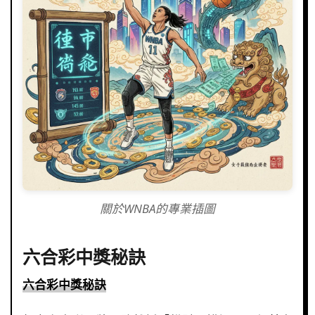
關於WNBA的專業插圖
六合彩中獎秘訣
六合彩中獎秘訣