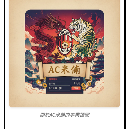
關於AC米蘭的專業插圖