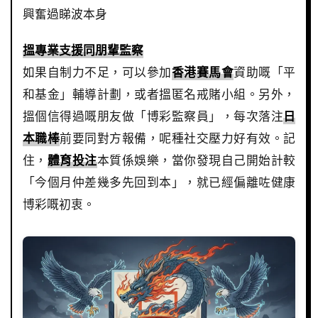
興奮過睇波本身
搵專業支援同朋輩監察
如果自制力不足，可以參加
香港賽馬會
資助嘅「平
和基金」輔導計劃，或者搵匿名戒賭小組。另外，
搵個信得過嘅朋友做「博彩監察員」，每次落注
日
本職棒
前要同對方報備，呢種社交壓力好有效。記
住，
體育投注
本質係娛樂，當你發現自己開始計較
「今個月仲差幾多先回到本」，就已經偏離咗健康
博彩嘅初衷。