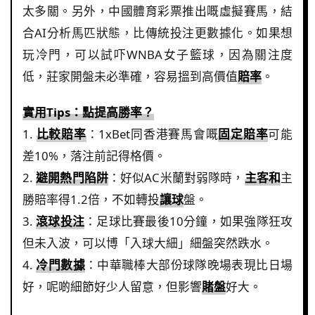
太多關。另外，中國體育彩票推出嘅虛擬賽馬，結
合AI分析馬匹狀態，比傳統投注更數據化。如果想
玩冷門，可以試吓WNBA女子籃球，因為關注度
低，莊家開盤未必準確，容易搵到高價值
賠率
。
實用Tips：點提高勝率？
1.
比較賠率
：1xBet同香港賽馬會嘅
固定賠率
可能
差10%，落注前記得格價。
2.
避開熱門陷阱
：好似AC米蘭對弱隊時，
主客和
主
勝賠率得1.2倍，不如轉投
讓球
盤。
3.
滾球投注
：足球比賽最後10分鐘，如果強隊狂攻
但未入波，可以博「入球大細」細盤突然跌水。
4.
冷門數據
：中華職棒大部份球隊晚場表現比日場
好，呢啲細節好少人留意，但影響
賭盤
好大。