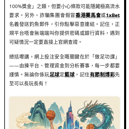
100%獎金」之類，但要小心條款可能隱藏極高流水
要求。另外，詐騙集團會假冒
香港賽馬會
或
1xBet
名義發送釣魚郵件，引你點擊惡意連結。記住，正
規平台唔會無端端叫你提供密碼或銀行資料，遇到
可疑情況一定要直接上官網查證。
總括嚟講，網上投注安全嘅關鍵在於「做足功課」
——由揀平台、管理資金到分析賽事，每一步都要
謹慎。無論你係玩
足球
定
籃球
，記住
有節制博彩
先
至可以長玩長有！