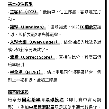
基本投注類型
-
主客和（1X2）
：最簡單，估主隊贏、客隊贏定打
和。
-
讓球（Handicap）
：強隊讓波，例如
FC燕豪芬
讓
1球，即係要贏2球先算贏盤。
-
入球大細（Over/Under）
：估全場總入球數多過
或少過莊家開嘅數字。
-
波膽（Correct Score）
：直接估比分，難度高但
賠率吸引。
-
半全場（HT/FT）
：估上半場同全場賽果組合，例
如上半場和波、全場主隊贏。
賠率同派彩
賠率分
固定賠率
同
滾球投注
（即比賽中實時調
整）。例如
中國體育彩票
嘅足球賠率通常較保守，