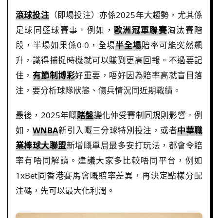
滾球投注
（即場投注）亦係2025年大趨勢，尤其係
足球同籃球賽事。例如，
歐洲冠軍聯賽
淘汰賽階
段，半場如果係0-0，全場
半全場
賠率可能突然飆
升，識得捕捉時機就可以賺到更高回報。不過要記
住，
有節制博彩
好重要，唔好因為賠率高就盲目落
注，要分析球隊狀態、傷兵情況同近期戰績。
最後，2025年嘅
賭盤
變化仲受賽制同規則影響。例
如，
WNBA
新引入嘅三分球特別投注，或者
中華職
業棒球大聯盟
新增嘅單局最多安打玩法，都會令賠
率有唔同解讀。建議大家多比較唔同平台，例如
1xBet同香港賽馬會嘅賠率差異，再決定點樣分配
注碼，先可以最大化利潤。