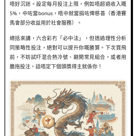
唔好沉迷。設定每月投注上限，例如唔超過收入嘅
5%，中咗當bonus，唔中就當捐咗俾慈善（香港賽
馬會部分收益用於社會服務）。
總括來講，六合彩冇「必中法」，但透過理性分析
同策略性投注，絕對可以提升你嘅勝算。下次買飛
前，不妨試吓混合熱冷號、避開常見組合，或者用
膽拖投注，話唔定下個頭獎得主就係你！