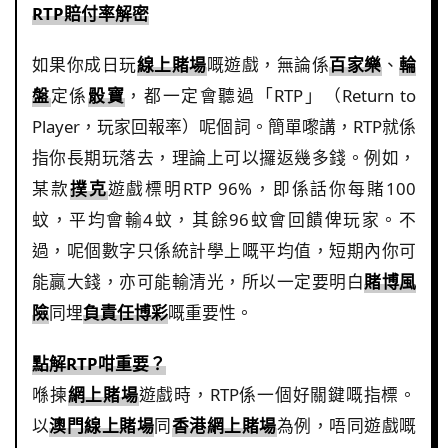
RTP賠付率解密
如果你成日玩
線上賭場
嘅遊戲，無論係
百家樂
、
輪
盤
定係
骰寶
，都一定會聽過「RTP」（Return to
Player，玩家回報率）呢個詞。簡單嚟講，RTP就係
指你長期玩落去，理論上可以攞返幾多錢。例如，
某款
撲克
遊戲標明RTP 96%，即係話你每賭100
蚊，平均會輸4蚊，其餘96蚊會回饋俾玩家。不
過，呢個數字只係統計學上嘅平均值，短期內你可
能贏大錢，亦可能輸清光，所以一定要明白
賭博風
險
同埋
負責任博彩
嘅重要性。
點解RTP咁重要？
喺揀
網上賭場
遊戲時，RTP係一個好關鍵嘅指標。
以
澳門線上賭場
同
香港網上賭場
為例，唔同遊戲嘅