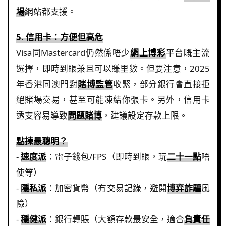
場
網站都支援。
5. 信用卡：方便但高危
Visa同Mastercard仍然係唔少
網上博彩
平台嘅主流
選擇，即時到賬兼且可以賺里數。但要注意，2025
年香港同澳門對
賭博監管
收緊，部分銀行會直接拒
絕賭場交易，甚至可能凍結你張卡。另外，信用卡
透支容易導致
問題賭博
，建議設定存款上限。
點揀最聰明？
-
速度派
：電子錢包/FPS（即時到賬，玩
二十一點
唔
使等）
-
隱私派
：加密貨幣（冇交易記錄，避開
博弈詐騙
風
險）
-
穩健派
：銀行轉賬（大額存款最安全，適合
負責任