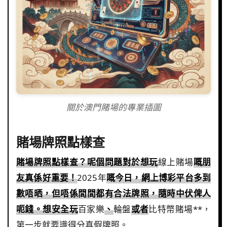
關於澳門賭場的專業插圖
賭場牌照點樣查
賭場牌照點樣查？呢個問題對於想玩
線上賭場
嘅朋
友真係好重要！
2025年
嘅今日，網上博彩平台多到
數唔晒，但唔係間間都有合法牌照，隨時中伏俾人
呃錢。想安全玩
百家樂
、
輪盤
或者
比特幣賭場**，
第一步就要識得分真假牌照。