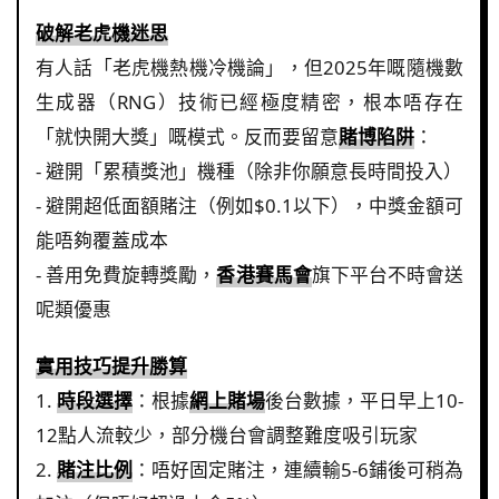
破解老虎機迷思
有人話「老虎機熱機冷機論」，但2025年嘅隨機數
生成器（RNG）技術已經極度精密，根本唔存在
「就快開大獎」嘅模式。反而要留意
賭博陷阱
：
- 避開「累積獎池」機種（除非你願意長時間投入）
- 避開超低面額賭注（例如$0.1以下），中獎金額可
能唔夠覆蓋成本
- 善用免費旋轉獎勵，
香港賽馬會
旗下平台不時會送
呢類優惠
實用技巧提升勝算
1.
時段選擇
：根據
網上賭場
後台數據，平日早上10-
12點人流較少，部分機台會調整難度吸引玩家
2.
賭注比例
：唔好固定賭注，連續輸5-6鋪後可稍為