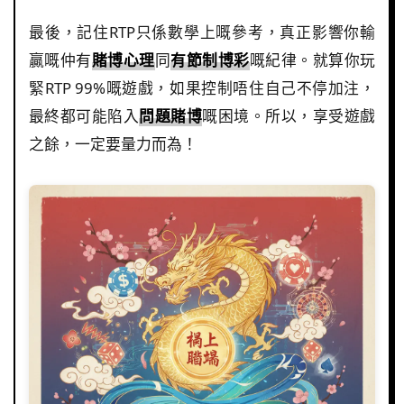
最後，記住RTP只係數學上嘅參考，真正影響你輸
贏嘅仲有
賭博心理
同
有節制博彩
嘅紀律。就算你玩
緊RTP 99%嘅遊戲，如果控制唔住自己不停加注，
最終都可能陷入
問題賭博
嘅困境。所以，享受遊戲
之餘，一定要量力而為！