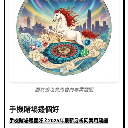
關於香港賽馬會的專業插圖
手機賭場邊個好
手機賭場邊個好？2025年最新分析同實用建議