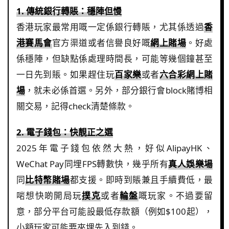
1. 傳統銀行轉賬：穩陣但慢
香港玩家最常用嘅一定係銀行轉賬，尤其係透過
香
港賽馬會
官方渠道或者信譽良好嘅
網上賭場
。好處
係穩陣，但缺點係處理時間長，可能等幾個鐘甚至
一日先到賬。如果趕住玩
百家樂
或者
六合彩網上賭
場
，就未必係首選。另外，部分銀行會block賭博相
關交易，記得check清楚條款。
2. 電子錢包：快靚正之選
2025年電子錢包依然大熱，好似AlipayHK、
WeChat Pay同埋FPS轉數快，幾乎所有
真人娛樂場
同
比特幣賭場
都支援。即時到賬兼且手續費低，最
啱想快啲開局玩
撲克
或者
輪盤
嘅玩家。不過要留
意，部分平台可能設最低存款額（例如$100起），
小額玩家可能要夾埋先入到錢。