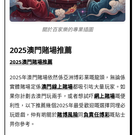
關於百家樂的專業插圖
2025澳門賭場推薦
2025澳門賭場推薦
2025年澳門賭場依然係亞洲博彩業嘅龍頭，無論係
實體賭場定係
澳門線上賭場
都吸引咗大量玩家。如
果你計劃去澳門玩兩手，或者想試吓
網上賭場
嘅便
利性，以下推薦幾個2025年最受歡迎嘅選擇同埋必
玩遊戲，仲有啲關於
賭博風險
同
負責任博彩
嘅貼士
畀你參考。