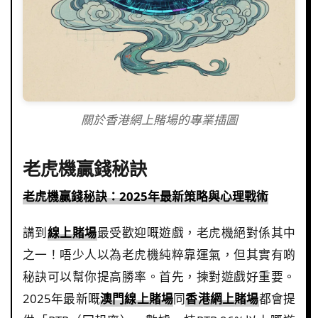
關於香港網上賭場的專業插圖
老虎機贏錢秘訣
老虎機贏錢秘訣：2025年最新策略與心理戰術
講到
線上賭場
最受歡迎嘅遊戲，老虎機絕對係其中
之一！唔少人以為老虎機純粹靠運氣，但其實有啲
秘訣可以幫你提高勝率。首先，揀對遊戲好重要。
2025年最新嘅
澳門線上賭場
同
香港網上賭場
都會提