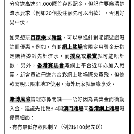
分會送高達$1,000嘅首存匹配金，但記住要睇清楚
流水要求（例如20倍投注額先可以出款），否則好
易中伏。
如果想玩
百家樂
或
輪盤
，可以專搵針對呢類遊戲嘅
註冊優惠。例如，有啲
網上賭場
會限定用獎金玩指
定賭枱遊戲先計流水，而
撲克
或
骰寶
就可能唔計
數。另外，
香港賽馬會
嘅網上平台近年亦加入戰
團，新會員註冊送六合彩網上賭場嘅免費飛，但條
款寫明只限本地IP使用，海外玩家就無緣享受。
賭博風險
管理亦係關鍵——唔好因為貪獎金而衝動
入金。建議先比較3-4間
澳門賭場
同
香港網上賭場
嘅
優惠細節：
- 有冇最低存款限制？（例如$100起先送）