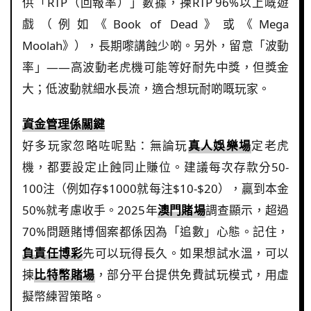
供「RTP（回報率）」數據，揀RTP 96%以上嘅遊
戲（例如《Book of Dead》或《Mega
Moolah》），長期嚟講蝕少啲。另外，留意「波動
率」——高波動老虎機可能等好耐先中獎，但獎金
大；低波動就細水長流，適合想玩耐啲嘅玩家。
資金管理係關鍵
好多玩家忽略咗呢點：無論玩
真人娛樂場
定老虎
機，都要設定止蝕同止賺位。建議每次存款分50-
100注（例如存$1000就每注$10-$20），贏到本金
50%就考慮收手。2025年
澳門賭場
調查顯示，超過
70%問題賭博個案都係因為「追數」心態。記住，
負責任博彩
先可以玩得長久。如果想試水溫，可以
揀
比特幣賭場
，部分平台提供免費試玩模式，用虛
擬幣練習策略。