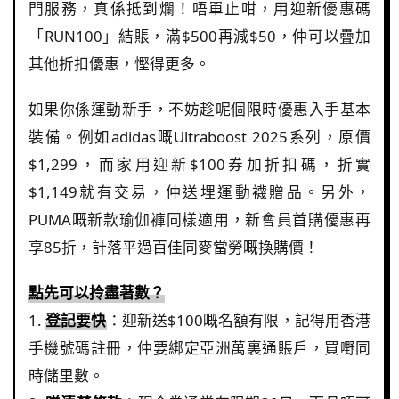
門服務，真係抵到爛！唔單止咁，用迎新優惠碼
「RUN100」結賬，滿$500再減$50，仲可以疊加
其他折扣優惠，慳得更多。
如果你係運動新手，不妨趁呢個限時優惠入手基本
裝備。例如adidas嘅Ultraboost 2025系列，原價
$1,299，而家用迎新$100券加折扣碼，折實
$1,149就有交易，仲送埋運動襪贈品。另外，
PUMA嘅新款瑜伽褲同樣適用，新會員首購優惠再
享85折，計落平過百佳同麥當勞嘅換購價！
點先可以拎盡著數？
1.
登記要快
：迎新送$100嘅名額有限，記得用香港
手機號碼註冊，仲要綁定亞洲萬裏通賬戶，買嘢同
時儲里數。