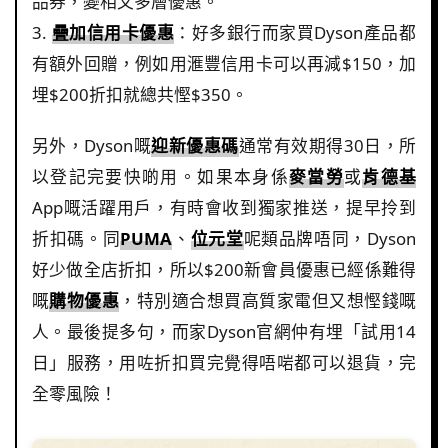
品券，變相又多層優惠。
3.
疊加信用卡優惠
：好多銀行而家買Dyson產品都
有額外回贈，例如用滙豐信用卡可以再減$150，加
埋$200折扣就總共慳$350。
另外，Dyson嘅
迎新優惠碼
通常有效期得30日，所
以登記完要快啲用。如果本身係
麥當勞
或
肯德基
App嘅活躍用戶，有時會收到獨家推送，提早拎到
折扣碼。同
PUMA
、
位元堂
呢類品牌唔同，Dyson
好少做全店折扣，所以$200新會員優惠已經係難得
嘅
購物優惠
，特別適合想買高質家電但又想慳錢嘅
人。最後提多句，而家Dyson官網仲有埋「試用14
日」服務，用咗折扣買完覺得唔啱都可以退貨，完
全零風險！