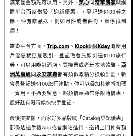
滿某個金額先可以用。另外，
美心
同
奇華餅家
嘅網
購平台而家做緊「迎新優惠」，登記送$100券之
餘，仲有贈品送，例如月餅或者曲奇，真係抵到
爛！
旅遊平台方面，
Trip.com
、
Klook
同
KKday
嘅新用
戶優惠就更加吸引。登記做會員即刻送$100旅行
券，可以用嚟訂酒店、買機票或者玩本地體驗。
亞
洲萬裏通
同
永安旅遊
都有類似嘅積分換領計劃，新
會員登記送$100旅行津貼，仲可以疊加其他折扣碼
一齊用。不過要留意，呢類優惠通常係限時優惠，
最好趁有嘅時候快快手登記。
最後提提你，而家好多品牌嘅「Catalog登記優惠」
都係透過手機App或者網站進行，送貨上門仲有額