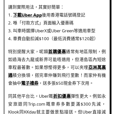
講到實際用法，其實好簡單：
1.
下載Uber App
後用香港電話號碼登記
2. 喺「付款方式」頁面輸入優惠碼
3. 叫車時選擇UberX或Uber Green等適用車型
4. 車費自動扣減$100（最低消費通常$120起）
特別提醒大家，呢類
首購優惠
通常有地區限制，例
如過海去九龍或新界可能唔適用，但港島區內短途
車程最著數。如果想慳得更多，可以夾埋
亞洲萬裏
通
積分換領，搭完車仲賺到飛行里數！而家仲有機
會抽中
電子禮券
，送多張$50現金券下次用。
同其他平台比，Uber嘅
折扣優惠
彈性更大。例如永
安旅遊同Trip.com嘅車券多數要滿$300先減，
Klook同KKday就主要做景點接送。但Uber直接減