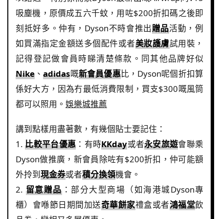
吸塵機，原價成五六千蚊，用咗$200折扣碼之後即
刻抵好多。仲有，Dyson不時會推出
贈品
活動，例
如買滿指定金額送多個配件或者
美妝護膚
試用裝，
記得登記做會員時睇清楚條款。同其他品牌好似
Nike
、
adidas
嘅
新會員優惠
比，Dyson呢個折扣算
係好大方，因為冇最低消費限制，買支$300嘅風筒
都可以照用。
娛樂城推薦
講到點樣用盡著數，有幾個貼士要記住：
1.
比較平台優惠
：有時
KKday
或者
永安旅遊
會聯乘
Dyson做推廣，新會員除咗有$200折扣，仲可能額
外拎到
現金券
或者
積分換領
機會。
2.
留意贈品
：部分大型商場（如海港城Dyson專
櫃）會喺節日期間加送
奇華餅家
禮盒或者
鴻福堂
飲