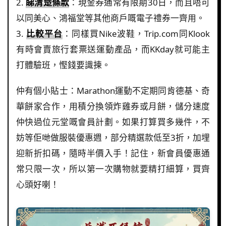
2.
睇清楚條款
：現金券通常有限期30日，而且唔可
以同美心、鴻福堂等其他商戶嘅電子禮券一齊用。
3.
比較平台
：同樣買Nike波鞋，Trip.com同Klook
有時會賣旅行套票送運動產品，而KKday就可能主
打體驗班，慳錢要識揀。
仲有個小貼士：Marathon運動不定期同肯德基、奇
華餅家合作，用積分換領炸雞券或月餅，儲分速度
仲快過位元堂嘅會員計劃。如果打算買多幾件，不
妨等佢哋做服裝優惠週，部分精選款低至3折，加埋
迎新折扣碼，隨時半價入手！記住，新會員優惠通
常只限一次，所以第一次購物就要精打細算，買齊
心頭好喇！