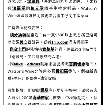
減$50兼享
免運費
（香港島同九龍區適用）。比較
過
鴻福堂
同
位元堂
嘅養生禮盒贈品，Watson's
Wine嘅酒類選擇明顯更適合後生仔同中產家庭。
仲有幾個秘訣要提：
-
積分換領
超靈活：買一支$600以上嘅香檳已經可
以換領
美心
西餅券，或者
Trip.com
酒店折扣碼
-
送貨上門
服務快過
肯德基
外賣，落單後3小時內到
（銅鑼灣、尖沙咀等熱門區域）
- 同
Nike
、
adidas
呢類服裝品牌嘅
首購優惠
唔同，
Watson's Wine允許用多張
折扣碼
疊加，例如新客
禮+生日月份優惠+清貨促銷
最後提醒，佢哋嘅
贈品
庫存更新得好密，試過有客
人買$1,200送
奇華餅家
月餅券（中秋節期間），但
數量有限。建議凌晨12點準時搶購，避開
永安旅遊