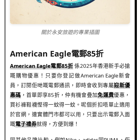
關於永安旅遊的專業插圖
American Eagle電郵85折
American Eagle電郵85折
係2025年香港新手必搶
嘅購物優惠！只要你登記做American Eagle新會
員，訂閱佢哋嘅電郵通訊，即時會收到專屬
迎新優
惠碼
，首單即享85折，仲有機會疊加
免運費
優惠，
買衫褲鞋襪慳得一蚊得一蚊。呢個折扣唔單止適用
於官網，連實體門市都可以用，只要出示電郵入面
嘅
電子禮券
就得，方便到爆！
同其他品牌比較，例如Nike、adidas同PUMA，佢