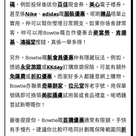
碼
，例如投保後送你
百佳
現金券、
美心
電子禮券，
甚至係
Nike
、
adidas
嘅
服裝優惠
。呢啲
贈品
唔單止
實用，仲可以幫你慳埋日常開支。如果你係食肆常
客，仲可以用Bowtie嘅合作優惠去
麥當勞
、
肯德
基
、
鴻福堂
慳錢，真係一舉多得！
另外，Bowtie嘅
新會員優惠
仲有隱藏玩法。例如，
透過
永安旅遊
或
KKday
訂購旅遊保險，可能有額外
免運費
或
折扣優惠
。而家好多人都鍾意網上購物，
Bowtie亦聯乘
奇華餅家
、
位元堂
等老字號，用保單
號碼即可換領
美妝護膚
試用裝或食品禮盒，啱晒鍾
意試新嘢嘅你！
最後提提你，Bowtie嘅
首購優惠
通常有限額，手快
有手慢冇。建議你比較吓唔同計劃嘅保障範圍同
折