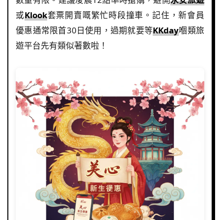
或
Klook
套票開賣嘅繁忙時段撞車。記住，新會員
優惠通常限首30日使用，過期就要等
KKday
嗰類旅
遊平台先有類似著數啦！