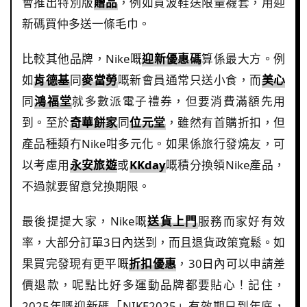
會推出特別版
贈品
，例如買波鞋送限量襪套，用迎
新碼買仲多送一條毛巾。
比較其他品牌，Nike嘅
迎新優惠碼
算係最大方。例
如
肯德基
同
麥當勞
嘅新會員通常只送小食，而
美心
同
鴻福堂
就多數派電子禮券，但要消費滿額先用
到。至於
奇華餅家
同
位元堂
，雖然有首購折扣，但
產品種類冇Nike咁多元化。如果係旅行發燒友，可
以考慮用
永安旅遊
或
KKday
嘅積分換領Nike產品，
不過就要留意兌換期限。
最後提提大家，Nike嘅
送貨上門
服務而家好有效
率，大部分訂單3日內送到，而且退貨政策寬鬆。如
果買完發現有更平嘅
折扣優惠
，30日內可以申請差
價退款，呢點比好多運動品牌都要貼心！記住，
2025年嘅迎新碼「NIKE2025」有效期只到年底，