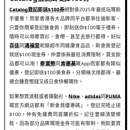
Catalog登記即送$100券
絕對係2025年最抵玩嘅新
手優惠！而家香港各大品牌同平台都爭住搶新客，
只要你簡單登記做會員，即刻送你$100電子禮券，
隨時可以用嚟買衫、食嘢、甚至去旅行都得。好似
百佳
同
鴻福堂
呢類超市同健康食品店，新會員登記
就送$100現金券，仲要係無最低消費限制，買支飲
品都可以用！
麥當勞
同
肯德基
嘅App而家都有類似
優惠，登記即送$100美食券，分開幾次用都得，最
適合鍾意慳錢又成日食快餐嘅你。
如果想買波鞋或者運動衫，
Nike
、
adidas
同
PUMA
嘅官方網店都有「新會員優惠碼」，登記完唔止送
$100，仲有免運費同首購折扣。記住要睇清楚條
款，因為部分品牌嘅現金券可能有限制，例如要買