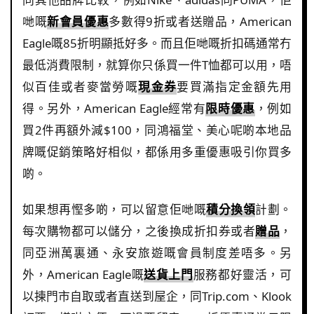
哋嘅
新會員優惠
多數得9折或者送贈品，American
Eagle嘅85折明顯抵好多。而且佢哋嘅折扣碼通常冇
最低消費限制，就算你只係買一件T恤都可以用，唔
似百佳或者麥當勞嘅
現金券
要買滿指定金額先用
得。另外，American Eagle經常有
限時優惠
，例如
買2件再額外減$100，同鴻福堂、美心呢啲本地品
牌嘅促銷策略好相似，都係用多重優惠吸引你買多
啲。
如果想再慳多啲，可以留意佢哋嘅
積分換領
計劃。
每次購物都可以儲分，之後換成折扣券或者
贈品
，
同亞洲萬裏通、永安旅遊嘅會員制度差唔多。另
外，American Eagle嘅
送貨上門
服務都好靈活，可
以揀門市自取或者直送到屋企，同Trip.com、Klook