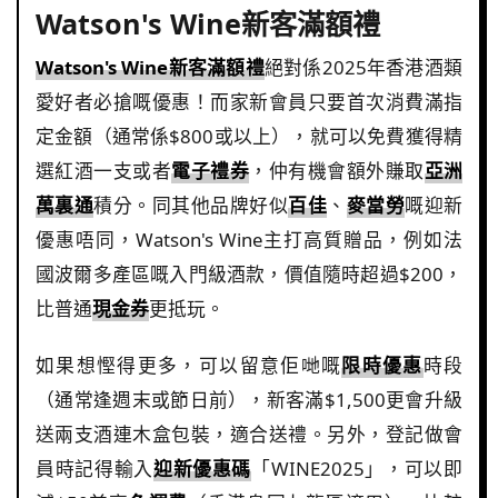
Watson's Wine新客滿額禮
Watson's Wine新客滿額禮
絕對係2025年香港酒類
愛好者必搶嘅優惠！而家新會員只要首次消費滿指
定金額（通常係$800或以上），就可以免費獲得精
選紅酒一支或者
電子禮券
，仲有機會額外賺取
亞洲
萬裏通
積分。同其他品牌好似
百佳
、
麥當勞
嘅迎新
優惠唔同，Watson's Wine主打高質贈品，例如法
國波爾多產區嘅入門級酒款，價值隨時超過$200，
比普通
現金券
更抵玩。
如果想慳得更多，可以留意佢哋嘅
限時優惠
時段
（通常逢週末或節日前），新客滿$1,500更會升級
送兩支酒連木盒包裝，適合送禮。另外，登記做會
員時記得輸入
迎新優惠碼
「WINE2025」，可以即