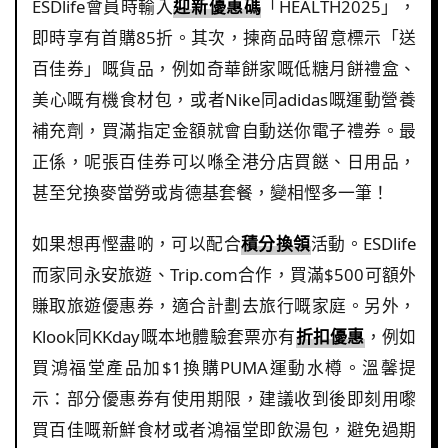
ESDlife會員時輸入
迎新優惠碼
「HEALTH2025」，
即時享有首購85折。其次，揀商品時留意標示「送
百佳券」嘅貨品，例如奇華餅家嘅低糖月餅禮盒、
美心嘅有機食材包，或者Nike同adidas嘅運動營養
補充劑，買滿指定金額就會自動送你電子禮券。最
正係，呢張百佳券可以喺全港分店買餸、日用品，
甚至兌換麥當勞或肯德基套餐，變相慳多一筆！
如果想再慳盡啲，可以配合
積分換領
活動。ESDlife
而家同永安旅遊、Trip.com合作，買滿$500可額外
賺取旅遊優惠券，適合計劃去旅行嘅家庭。另外，
Klook同KKday嘅本地體驗套票亦有
折扣優惠
，例如
買鴻福堂產品加$1換購PUMA運動水樽。溫馨提
示：部分優惠券有使用期限，建議收到後即刻用嚟
買百佳嘅新鮮食材或者鴻福堂即飲湯包，避免過期