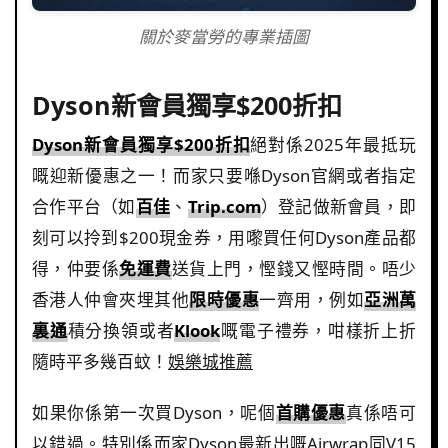
關於麥當勞的專業插圖
Dyson新會員獨享$200折扣
Dyson新會員獨享$200折扣
絕對係2025年最抵玩
嘅迎新優惠之一！而家只要喺Dyson官網或者指定
合作平台（如
百佳
、
Trip.com
）登記做新會員，即
刻可以拎到$200現金券，用嚟買任何Dyson產品都
得，仲要係
免運費
送貨上門，慳錢又慳時間。唔少
香港人仲會夾埋其他
限時優惠
一齊用，例如
亞洲萬
裏通
積分換領或者
Klook
嘅電子禮券，咁樣折上折
隨時平多幾百蚊！
娛樂城推薦
如果你係第一次買Dyson，呢個
首購優惠
真係唔可
以錯過。特別係而家Dyson最新出嘅Airwrap同V15