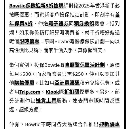
Bowtie保險迎新5折搶購
絕對係2025年香港新手必
搶嘅優惠！而家新客戶投保指定計劃，即刻享有
首
年保費5折
，仲送
電子禮券
同
積分換領
機會，抵到
爛！如果你係精打細算嘅消費者，就千祈唔好錯過
呢個
限時優惠
，事關Bowtie嘅醫療保險計劃一向以
高性價比見稱，而家半價入手，真係慳到笑。
舉個實例，投保Bowtie嘅
自願醫保靈活計劃
，原價
每月$500，而家新會員只需$250，仲可以疊加其
他
購物優惠
。比如用
亞洲萬裏通
積分兌換保費，或
者用
Trip.com
、
Klook
嘅
折扣碼
慳更多。另外，部
分計劃仲包
送貨上門
服務，連去門市嘅時間都慳
返，超級方便！
仲有，Bowtie不時同各大品牌合作推出
迎新優惠