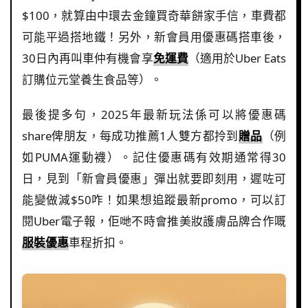
$100，就算由中環去金鐘買奇華餅家手信，車費都
可能平過搭地鐵！另外，新會員用優惠碼搭車後，
30日內再叫車仲有機會享
免運費
（適用於Uber Eats
訂購位元堂養生食品等）。
最後提多句，2025年最新玩法係可以將優惠碼
share俾朋友，每成功推薦1人雙方都拎到
贈品
（例
如PUMA運動襪）。記住優惠碼有效期通常得30
日，見到「新會員優惠」彈出就要即刻用，遲咗可
能變做減$50咋！如果想追蹤最新promo，可以訂
閱Uber電子報，佢哋不時會推美妝護膚品牌合作嘅
服裝優惠
車程折扣。