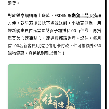
浪費。
對於鍾意網購嘅上班族，ESDlife嘅
送貨上門
服務超
方便，朝早落單最快下晝就送到。小編實測過，用
迎新優惠買位元堂靈芝孢子加送$100百佳券，再搭
單買美心速凍點心，連運費都豁免埋。記住，每月
首100名新會員用指定信用卡付款，仲可搶額外$50
購物優惠，真係抵到難以置信！