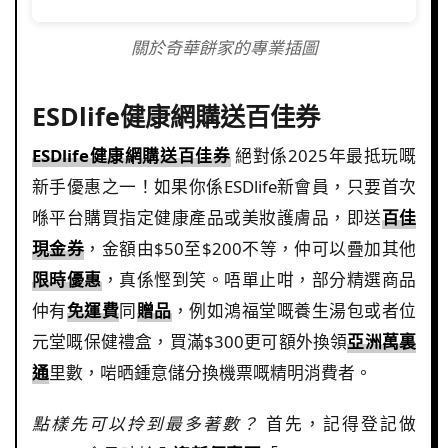
關於奇華餅家的專業插圖
ESDlife健康網購送百佳券
ESDlife健康網購送百佳券
絕對係2025年最抵玩嘅
新手優惠之一！如果你係ESDlife新會員，只要首次
喺平台購買指定健康產品或美妝護膚品，即送
百佳
現金券
，金額由$50至$200不等，仲可以疊加其他
限時優惠
，真係慳到笑。唔單止咁，部分精選商品
仲有
免運費
同
贈品
，例如鴻福堂嘅養生湯包或者位
元堂嘅保健禮盒，買滿$300更可額外換領
亞洲萬裏
通
里數，啱晒鍾意儲分換機票嘅精明消費者。
點樣先可以拎到最多著數？
首先，記得登記做