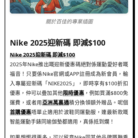
關於百佳的專業插圖
Nike 2025迎新碼 即減$100
Nike 2025迎新碼 即減$100
2025年Nike推出嘅迎新優惠碼絕對係運動愛好者嘅
福音！只要係Nike官網或APP註冊成為新會員，輸
入專屬迎新碼「NIKE2025」，即時享有$100折扣
優惠，仲可以疊加其他
限時優惠
，例如買滿$800免
運費，或者用
亞洲萬裏通
積分換領額外贈品。呢個
首購優惠
唔單止適用於波鞋同運動服，連最新款嘅
智能運動手錶同瑜伽墊都適用，真係抵到爛！
如果想慳得更多，可以留意Nike同其他品牌嘅聯乘