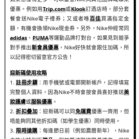
優惠。例如用
Trip.com
或
Klook
訂酒店時，部分套
餐會送Nike電子禮券；又或者喺
百佳
買滿指定金
額，有機會換領Nike現金券。另外，Nike仲經常同
adidas
、
PUMA
等運動品牌打對台，如果見到競爭
對手推出
新會員優惠
，Nike好快就會跟住加碼，所
以記得密切留意官方公告！
迎新碼使用攻略
1.
註冊步驟
：用手機號或電郵開新帳戶，記得填寫
完整個人資料，因為Nike不時會按會員喜好推送
美
妝護膚
或
服裝優惠
。
2.
折扣疊加
：迎新碼可以同
免運費
優惠一齊用，但
唔能夠同其他折扣碼（如學生優惠）同時使用。
3.
限時搶購
：每逢節日前（例如農曆新年），Nike