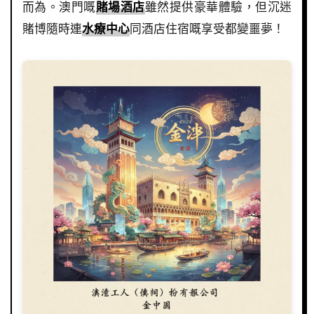
而為。澳門嘅
賭場酒店
雖然提供豪華體驗，但沉迷
賭博隨時連
水療中心
同酒店住宿嘅享受都變噩夢！