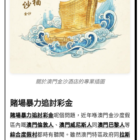
關於澳門金沙酒店的專業插圖
賭場暴力追討彩金
賭場暴力追討彩金
呢個問題，近年喺澳門金沙度假
區內嘅
澳門倫敦人
、
澳門威尼斯人
同
澳門巴黎人
等
綜合度假村
都時有聽聞。雖然澳門特區政府同
拉斯