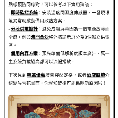
點樣預防同應對？可以參考以下實用建議：
-
即時監控系統
：安裝溫度同濕度傳感器，一發現環
境異常就啟動備用散熱方案。
-
分段供電設計
：避免成組屏幕因為一個電源故障而
全癱，例如
澳門金沙
將外牆顯示屏分為8個獨立供電
區。
-
備用內容方案
：預先準備低解析度版本廣告，萬一
主系統負載過高都可以流暢播放。
下次見到
精選優惠
廣告突然定格，或者
酒店設施
介
紹變咗雪花畫面，你就知背後可能係呢啲原因啦！