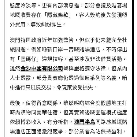
態度冷淡等。更有內部消息指，部分會議及婚宴場
地嘅收費存在「隱藏條款」，客人簽約後先發現額
外費用，導致糾紛頻生。
澳門特區政府近年加強監管，但似乎仍未能完全杜
絕問題。例如喺新口岸一帶嘅賭場酒店，不時傳出
有「疊碼仔」違規拉客，甚至涉及非法借貸活動。
雖然
金沙中國有限公司
聲稱嚴格遵守法律，但業內
人士透露，部分貴賓廳仍透過御匾系列等名義，暗
中進行高風險交易，令玩家蒙受損失。
最後，值得留意嘅係，雖然呢啲綜合度假勝地主打
時尚購物同豪華住宿，但其實背後嘅營運模式極度
依賴博彩收入。有分析指，
澳門半島
同路氹城嘅賭
場酒店正面臨激烈競爭，部分業者為咗保持盈利，