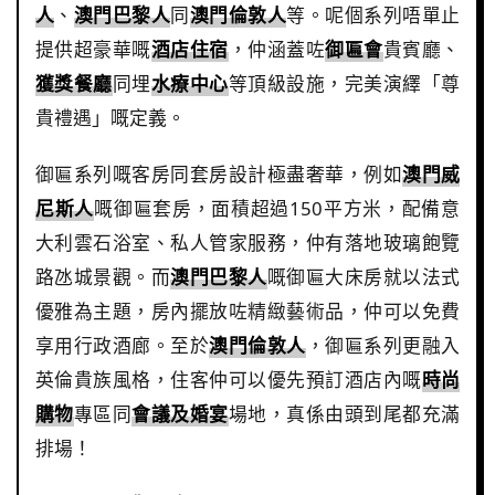
人
、
澳門巴黎人
同
澳門倫敦人
等。呢個系列唔單止
提供超豪華嘅
酒店住宿
，仲涵蓋咗
御匾會
貴賓廳、
獲獎餐廳
同埋
水療中心
等頂級設施，完美演繹「尊
貴禮遇」嘅定義。
御匾系列嘅客房同套房設計極盡奢華，例如
澳門威
尼斯人
嘅御匾套房，面積超過150平方米，配備意
大利雲石浴室、私人管家服務，仲有落地玻璃飽覽
路氹城景觀。而
澳門巴黎人
嘅御匾大床房就以法式
優雅為主題，房內擺放咗精緻藝術品，仲可以免費
享用行政酒廊。至於
澳門倫敦人
，御匾系列更融入
英倫貴族風格，住客仲可以優先預訂酒店內嘅
時尚
購物
專區同
會議及婚宴
場地，真係由頭到尾都充滿
排場！