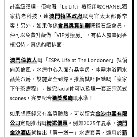
計高級護理。佢哋嘅「Le Lift」療程用咗CHANEL獨
家抗老科技，連
澳門特區政府
嘅高官太太都係常
客！另外，如果你係
會員獎賞計劃
嘅鑽石級會員，
仲可以免費升級做「VIP芳療房」，有私人露臺同香
檳招待，真係夠晒排面。
澳門倫敦人
嘅「ESPA Life at The Londoner」就偏
向英倫風，水療中心入面有桑拿房、冰霧淋浴同水
晶蒸汽房，設施齊全到爆。推薦試吓佢哋嘅「皇家
下午茶療程」，做完facial仲可以歎埋一套正宗英式
scones，完美配合
獲獎餐廳
嘅水準！
如果想慳錢又有高質體驗，可以留意
金沙中國有限
公司
定期推出嘅
精選優惠
。例如2025年夏季，
澳門
金沙酒店
就推出「買一送一」水療套票，適用於
新