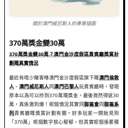
關於澳門威尼斯人的專業插圖
370萬獎金變30萬
370萬獎金變30萬？澳門金沙度假區貴賓廳獎賞計
劃嘅真實情況
最近有唔少賭客喺澳門金沙度假區旗下嘅
澳門倫敦
人
、
澳門威尼斯人
同
澳門巴黎人
玩貴賓廳時，發現
原本以為可以拎到370萬嘅獎金，最後竟然得返30
萬，真係激到爆！呢個情況其實同
御匾會
同
御匾系
列
貴賓廳嘅獎賞計劃有關。好多玩家一開始見到
「370萬」呢個數字就心郁郁，但其實呢個係累積