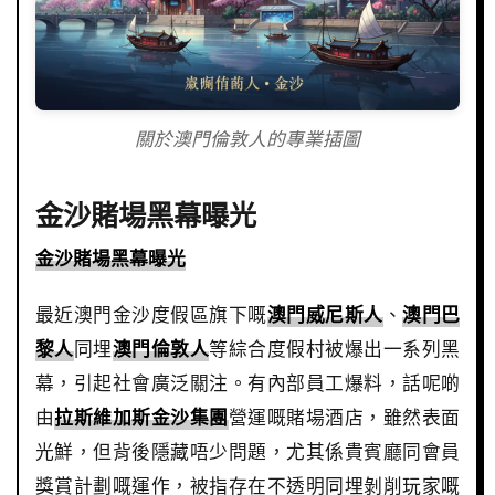
關於澳門倫敦人的專業插圖
金沙賭場黑幕曝光
金沙賭場黑幕曝光
最近澳門金沙度假區旗下嘅
澳門威尼斯人
、
澳門巴
黎人
同埋
澳門倫敦人
等綜合度假村被爆出一系列黑
幕，引起社會廣泛關注。有內部員工爆料，話呢啲
由
拉斯維加斯金沙集團
營運嘅賭場酒店，雖然表面
光鮮，但背後隱藏唔少問題，尤其係貴賓廳同會員
獎賞計劃嘅運作，被指存在不透明同埋剝削玩家嘅