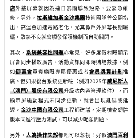
店
外牆屏幕就因為連日暴雨導致短路，要緊急維
修。另外，
拉斯維加斯金沙集團
技術團隊曾公開指
出，高溫會加速電路老化，尤其係戶外屏幕長期曝
曬，散熱不良就會觸發保護機制而自動關閉。
其次，
系統兼容性問題
亦常見。好多度假村嘅顯示
屏會同步播放廣告、活動資訊同即時賭場數據，例
如
御匾會
貴賓廳嘅專屬優惠或者
會員獎賞計劃
推
廣。但如果後台系統更新咗（例如2025年
威尼斯人
（澳門）股份有限公司
升級咗內容管理軟件），而
顯示屏驅動程式未同步更新，就會出現亂碼或延
遲。
金沙中國有限公司
工程師建議，定期檢查韌體
版本同進行壓力測試，可以減少呢類問題。
另外，
人為操作失誤
都唔可以忽視！好似
澳門百利