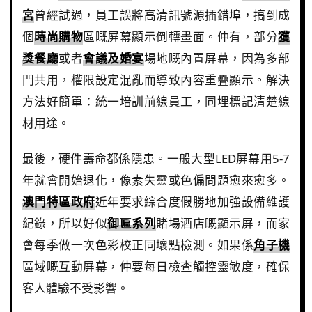
宮
曾經試過，員工誤將高清訊號源插錯埠，搞到成
個
時尚購物
區嘅屏幕顯示倒轉畫面。仲有，部分
獲
獎餐廳
或者
會議及婚宴
場地嘅內置屏幕，因為多部
門共用，權限設定混亂而導致內容重疊顯示。解決
方法好簡單：統一培訓前線員工，同埋標記清楚線
材用途。
最後，硬件壽命都係隱患。一般大型LED屏幕用5-7
年就會開始退化，像素失靈或色偏問題愈來愈多。
澳門特區政府
近年要求綜合度假勝地加強設備維護
紀錄，所以好似
御匾系列
賭場酒店嘅顯示屏，而家
會每季做一次色彩校正同壞點檢測。如果係
角子機
區域嘅互動屏幕，仲要每日檢查觸控靈敏度，確保
客人體驗不受影響。