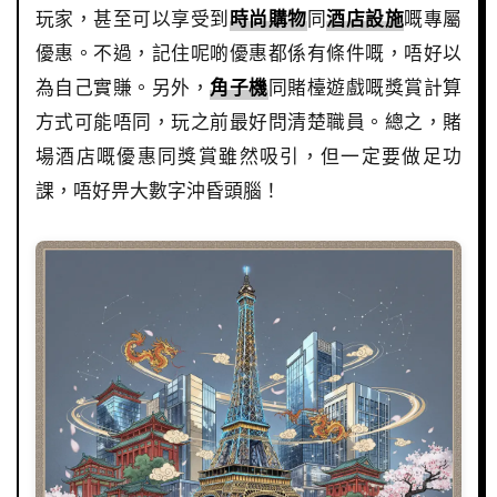
玩家，甚至可以享受到
時尚購物
同
酒店設施
嘅專屬
優惠。不過，記住呢啲優惠都係有條件嘅，唔好以
為自己實賺。另外，
角子機
同賭檯遊戲嘅獎賞計算
方式可能唔同，玩之前最好問清楚職員。總之，賭
場酒店嘅優惠同獎賞雖然吸引，但一定要做足功
課，唔好畀大數字沖昏頭腦！