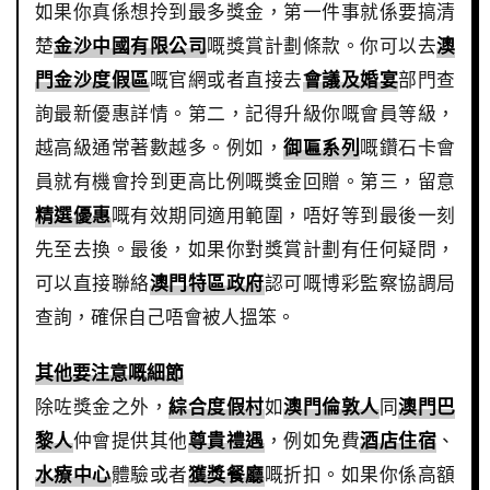
如果你真係想拎到最多獎金，第一件事就係要搞清
楚
金沙中國有限公司
嘅獎賞計劃條款。你可以去
澳
門金沙度假區
嘅官網或者直接去
會議及婚宴
部門查
詢最新優惠詳情。第二，記得升級你嘅會員等級，
越高級通常著數越多。例如，
御匾系列
嘅鑽石卡會
員就有機會拎到更高比例嘅獎金回贈。第三，留意
精選優惠
嘅有效期同適用範圍，唔好等到最後一刻
先至去換。最後，如果你對獎賞計劃有任何疑問，
可以直接聯絡
澳門特區政府
認可嘅博彩監察協調局
查詢，確保自己唔會被人搵笨。
其他要注意嘅細節
除咗獎金之外，
綜合度假村
如
澳門倫敦人
同
澳門巴
黎人
仲會提供其他
尊貴禮遇
，例如免費
酒店住宿
、
水療中心
體驗或者
獲獎餐廳
嘅折扣。如果你係高額