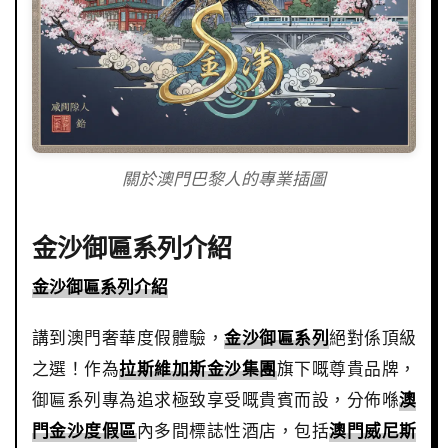
關於澳門巴黎人的專業插圖
金沙御匾系列介紹
金沙御匾系列介紹
講到澳門奢華度假體驗，
金沙御匾系列
絕對係頂級
之選！作為
拉斯維加斯金沙集團
旗下嘅尊貴品牌，
御匾系列專為追求極致享受嘅貴賓而設，分佈喺
澳
門金沙度假區
內多間標誌性酒店，包括
澳門威尼斯