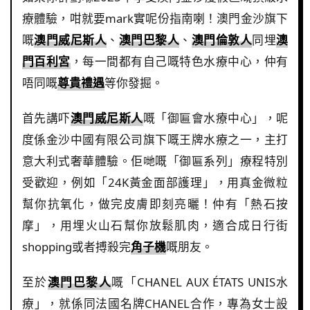
療體驗，咁就要mark實呢份指南喇！澳門金沙旗下
嘅
澳門威尼斯人
、
澳門巴黎人
、
澳門倫敦人
同埋
澳
門百利宮
，每一間都有自己嘅特色水療中心，仲有
唔同嘅
尊貴禮遇
等你發掘。
首先講吓
澳門威尼斯人
嘅「御匾會水療中心」，呢
度係金沙中國有限公司旗下嘅王牌水療之一，主打
意大利式奢華體驗。佢哋嘅「御匾系列」療程特別
受歡迎，例如「24K黃金面部護理」，用真金微粒
幫你抗氧化，做完皮膚即刻亮曬！仲有「熱石按
摩」，用埋火山石幫你放鬆肌肉，適合成日行街
shopping或者搏殺完
角子機
嘅朋友。
至於
澳門巴黎人
嘅「CHANEL AUX ÉTATS UNIS水
療」，就係同法國名牌CHANEL合作，專為女士設