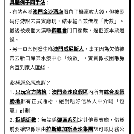
具體例子同手法
：
- 有賭客喺
澳門金沙酒店
嘅角子機贏咗大錢，但被疊
碼仔游說去貴賓廳玩，結果輸凸兼借埋「街數」。
最後被幾個大漢喺
御匾會
門口攔截，逼佢簽本票還
錢。
- 另一單案例發生喺
澳門威尼斯人
，事主因為欠債被
帶去新口岸某水療中心「傾數」，實質係被困喺房
內直到家人匯錢。
點樣避免同應對？
1.
只玩官方賭枱
：
澳門金沙度假區
內所有
綜合度假
勝地
都有正式賭枱，絕對唔好信私人中介嘅「包
贏」計劃。
2.
拒絕街數
：無論係
御匾系列
定其他貴賓廳，借貸
前要確認係咪由
拉斯維加斯金沙集團
認可嘅財務公