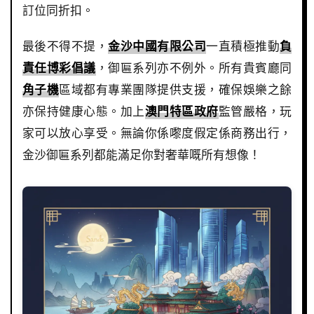
訂位同折扣。
最後不得不提，
金沙中國有限公司
一直積極推動
負
責任博彩倡議
，御匾系列亦不例外。所有貴賓廳同
角子機
區域都有專業團隊提供支援，確保娛樂之餘
亦保持健康心態。加上
澳門特區政府
監管嚴格，玩
家可以放心享受。無論你係嚟度假定係商務出行，
金沙御匾系列都能滿足你對奢華嘅所有想像！