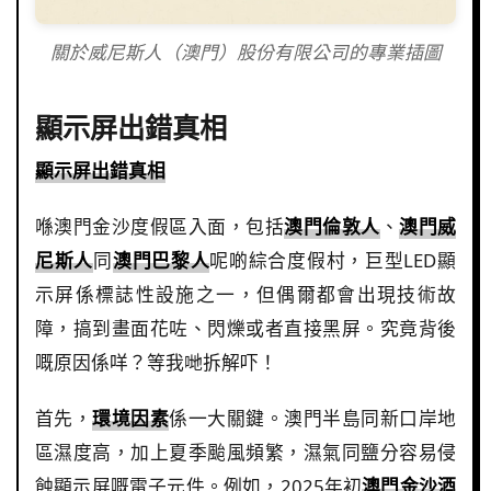
關於威尼斯人（澳門）股份有限公司的專業插圖
顯示屏出錯真相
顯示屏出錯真相
喺澳門金沙度假區入面，包括
澳門倫敦人
、
澳門威
尼斯人
同
澳門巴黎人
呢啲綜合度假村，巨型LED顯
示屏係標誌性設施之一，但偶爾都會出現技術故
障，搞到畫面花咗、閃爍或者直接黑屏。究竟背後
嘅原因係咩？等我哋拆解吓！
首先，
環境因素
係一大關鍵。澳門半島同新口岸地
區濕度高，加上夏季颱風頻繁，濕氣同鹽分容易侵
蝕顯示屏嘅電子元件。例如，2025年初
澳門金沙酒