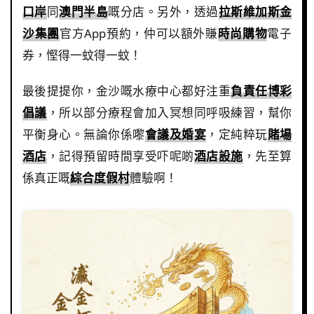
口岸
同
澳門半島
嘅分店。另外，透過
拉斯維加斯金
沙集團
官方App預約，仲可以額外賺
時尚購物
電子
券，慳得一蚊得一蚊！
最後提提你，金沙嘅水療中心都好注重
負責任博彩
倡議
，所以部分療程會加入冥想同呼吸練習，幫你
平衡身心。無論你係嚟
會議及婚宴
，定純粹玩
賭場
酒店
，記得預留時間享受吓呢啲
酒店設施
，先至算
係真正嘅
綜合度假村
體驗啊！