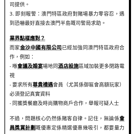
司提供。
3. 即刻報警：澳門特區政府對賭場暴力零容忍，遇
到恐嚇最好直接去澳門半島嘅司警局求助。
業界點樣應對？
而家
金沙中國有限公司
已經加強同澳門特區政府合
作，例如：
- 喺
會議及婚宴
場地同
酒店設施
區域加裝更多閉路電
視
- 要求所有
尊貴禮遇
會員（尤其係御匾會高額玩家）
必須登記真實資料
- 同獲獎餐廳及時尚購物商戶合作，舉報可疑人士
不過，問題核心仍然係賭客自律。記住，無論係
會
員獎賞計劃
嘅優惠定係精選優惠幾吸引，都要量力