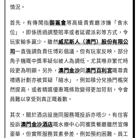
情況。
首先，有傳聞指
御匾會
等高級貴賓廳涉嫌「食水
位」，即係透過調整賠率或者延遲派彩等方式，令
玩家輸多贏少。雖然
威尼斯人（澳門）股份有限公
司
一直強調負責任博彩倡議，但有玩家反映，部分
角子機嘅中獎率疑似被人為調低，尤其喺非繁忙時
段更為明顯。另外，
澳門金沙
同
澳門百利宮
嘅尊貴
禮遇計劃亦被質疑「縮水」，例如積分兌換門檻突
然提高，或者精選優惠嘅條款變得更加苛刻，令會
員難以享受到真正嘅着數。
其次，關於酒店設施同服務嘅投訴亦唔少。有住客
投訴
澳門金沙酒店
嘅水療中心同獲獎餐廳雖然宣傳
豪華，但實際服務質素參差，例如預約困難、員工