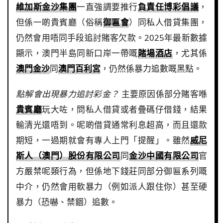
維加斯金沙集團
一直強調要推行
負責任博彩倡議
，
但係一啲貴賓廳（俗稱
御匾會
）同私人借貸集團，
仍然會用唔同手段追討賭客欠款。2025年最新數據
顯示，澳門半島同新口岸一帶嘅
賭場酒店
，尤其係
澳門金沙
同
澳門百利宮
，仍然係暴力追數嘅黑點。
點解會出現暴力追討彩金？
主要原因係部分賭客喺
貴賓廳
玩大咗，問私人借貸或者疊碼仔借錢，結果
輸清光還唔到。呢啲借貸通常利息超高，而且還款
期短，一過期就會有專人上門「提醒」。雖然
威尼
斯人（澳門）股份有限公司
同
金沙中國有限公司
官
方嚴禁呢類行為，但係地下錢莊同部分御匾系列嘅
中介，仍然會用軟暴力（例如派人跟住你）甚至硬
暴力（恐嚇、禁錮）追數。