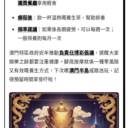
獲獎餐廳
享用輕食
療程後
：飲一杯溫熱嘅養生茶，幫助排毒
頻率建議
：如果係長期疲勞，可以每週一次；
一般保養則每月一次
澳門特區政府近年推動
負責任博彩倡議
，提醒大家
娛樂之餘都要注重健康。腳底按摩就係一種零風險
又有效嘅養生方式，下次嚟
澳門半島
或路氹玩，記
得預留時間享受吓啦！