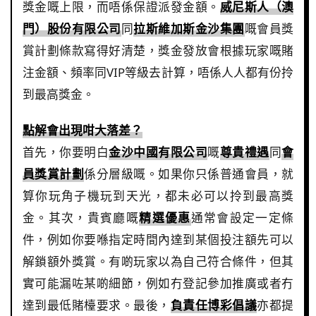
獎金嘅上限，而唔係保證派發金額。
威尼斯人（澳
門）股份有限公司
同
拉斯維加斯金沙集團
嘅會員獎
賞計劃條款寫得好清楚，獎金發放會根據玩家嘅賭
注金額、頻率同VIP等級去計算，唔係人人都有份拎
到最高獎金。
點解會出現咁大落差？
首先，你要明白
金沙中國有限公司
嘅
尊貴禮遇
同
會
員獎賞計劃
係分層級嘅。如果你只係普通會員，就
算你玩角子機玩到天光，都未必可以拎到最高獎
金。其次，貴賓廳嘅
精選優惠
通常會設定一定條
件，例如你要喺指定時間內達到某個投注額先可以
解鎖額外獎賞。有啲玩家以為自己符合條件，但其
實可能漏咗某啲細節，例如冇登記參加推廣或者冇
達到最低賭檯要求。最後，
負責任博彩倡議
亦都提