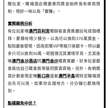
醒玩家，賭場酒店嘅優惠同獎金始終係有條款限
制，唔好一味以為「實賺」。
實際案例分析
有位玩家喺
澳門百利宮
嘅御匾會貴賓廳玩咗成個禮
拜，累積咗唔少積分，以為可以換到370萬獎金。
點知最後發現，因為佢嘅VIP等級只係銀卡，所以最
多只可以換到30萬。呢個情況其實唔罕見，尤其係
喺
澳門金沙酒店
同
澳門金沙
嘅貴賓廳，好多玩家都
會高估自己嘅會員等級同獎賞資格。另外，有啲獎
賞計劃會限定喺
新口岸
或者
澳門半島
嘅特定賭場酒
店先可以用，如果你去錯地方，分分鐘乜都換唔
到。
點樣避免中伏？