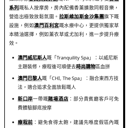
系列
嘅私人按摩房，房內配備香薰擴散同輕音樂，
營造出極致放鬆氛圍。
拉斯維加斯金沙集團
旗下嘅
設施，例如
澳門百利宮
嘅水療中心，更提供獨家草
本精油選擇，例如薰衣草或尤加利，進一步提升療
效。
澳門威尼斯人
嘅「Tranquility Spa」：以威尼斯
主題裝修，療程後可順便去
時尚購物
區血拼
澳門巴黎人
嘅「CHI, The Spa」：融合東西方技
法，適合追求全面放鬆嘅人
新口岸
一帶嘅
賭場酒店
：部分貴賓廳客戶可免
費體驗腳底按摩
療程前
：避免食得太飽，建議先喺度假區內嘅