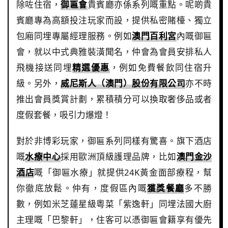
除咗住宿，
御匾會
貴賓廳亦係系列嘅重點。呢啲貴
賓廳專為高額投注玩家而設，提供私密賭檯、獨立
包廂同埋專屬經理服務。例如
澳門百利宮
內嘅御匾
會，就以中式典雅裝潢聞名，仲會為會員安排私人
飛機接送同埋
精選優惠
，例如免費餐飲同住宿升
級。另外，
威尼斯人（澳門）股份有限公司
亦不時
推出會員獎賞計劃，累積積分可以換取奢侈品或者
度假套餐，吸引力爆燈！
對於非博彩玩家，御匾系列同樣有驚喜。旗下酒店
嘅
水療中心
採用歐洲頂級護理品牌，比如
澳門金沙
酒店
嘅「御匾水療」就提供24K黃金面部療程，幫
你徹底放鬆。仲有，度假區內嘅
獲獎餐廳
多不勝
數，例如米芝蓮星級粵菜「紫逸軒」同埋法國大廚
主理嘅「巴黎軒」，住客可以憑御匾會籍享有優先