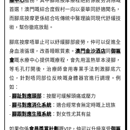
療中心
服務，其中腳底按摩療程絕對係疲勞消除嘅
首選！澳門嘅綜合度假村一向以豪華同舒適聞名，
而腳底按摩更係結合咗傳統中醫理論同現代舒緩技
術，幫你徹底放鬆。
腳底按摩唔單止可以紓緩腳部疲勞，仲可以促進全
身血液循環，改善睡眠質素。
澳門金沙酒店
同
御匾
會
嘅水療中心提供嘅療程，會先用溫熱草本浸腳，
等毛孔打開後，治療師會用專業手法刺激腳底穴
位，針對唔同部位反映嘅身體器官進行調理。例
如：
-
腳趾對應頭部
：按壓可緩解頭痛或壓力
-
腳弓對應消化系統
：適合經常食無定時嘅上班族
-
腳跟對應生殖系統
：對女性尤其有益
如果你係
會員獎賞計劃
嘅VIP，仲可以升級享受
御匾