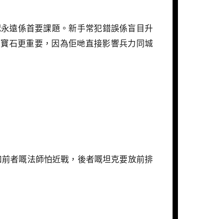
》，資源分配永遠係首要課題。新手常犯錯誤係盲目升
喺早期比寶石更重要，因為佢哋直接影響兵力同城
能搭配。例如前者嘅法師怕近戰，後者嘅坦克要放前排