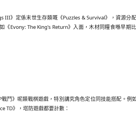
ngs III》定係末世生存類嘅《Puzzles & Survival
vony: The King's Return》入面，木材同糧食
 Tactics: PVP戰鬥》呢類戰棋遊戲，特別講究角色定位同技
liance TD》，塔防遊戲都要計數：