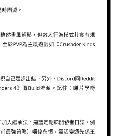
誤隨時團滅。
ies™》雖然畫風輕鬆，但敵人行為模式其實有規
為主嘅遊戲如《Crusader Kings
自己邊步出錯。另外，Discord同Reddit
rs 4》嘅Build流派。記住：睇片學嘢
出新DLC加入繼承法。建議定期睇開發者日誌，例
ta（當前最強策略）唔係永恒，靈活變通先係王