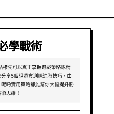
必學戰術
然大熱，但點樣先可以真正掌握遊戲策略嘅精
分享5個經過實測嘅進階技巧，由
，呢啲實用策略都能幫你大幅提升勝
戰術思維！