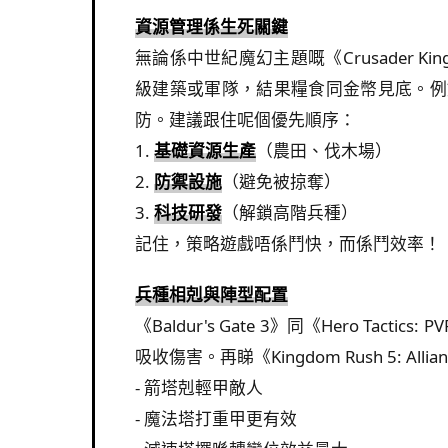
資源管理係生死關鍵
無論係中世紀魔幻主題嘅《Crusader Ki
級建築或軍隊，結果糧食同金幣見底。例如《E
防。建議跟住呢個優先順序：
1.
基礎資源生產
（農田、伐木場）
2.
防禦設施
（避免被掠奪）
3.
科技研發
（解鎖高階兵種）
記住，策略遊戲唔係鬥快，而係鬥效率！
兵種相剋與陣型配置
《Baldur's Gate 3》同《Hero
吸收傷害。再睇《Kingdom Rush 5: Al
- 箭塔剋輕甲敵人
- 魔法塔打重甲更有效