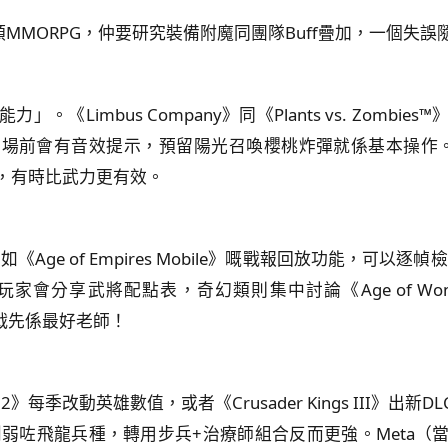
 2》呢類MMORPG，仲要研究裝備附魔同團隊Buff疊加，一個失
《Limbus Company》同《Plants vs. Zomb
會有音效提示，預留陽光召喚櫻桃炸彈就係基本操作。至於PVP
段，有時比武力更有效。
ge of Empires Mobile》嘅戰報回放功能，可以逐幀檢視
分享武將配點表，奇幻類則集中討論《Age of Wonde
實戰先係最好老師！
》每季改動英雄數值，或者《Crusader Kings III》
5年第二季就削弱咗飛龍兵種，轉用步兵+治療師組合反而更強。Me