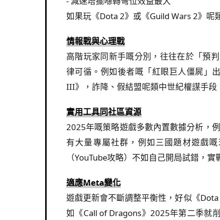
- 減速塔擺喺轉彎位效益最大
如果玩《Dota 2》或《Guild Wars
情報戰與心理戰
高階玩家同新手嘅分別，往往在於「預判能力」。
律可循。例如後者嘅「紅眼巨人僵屍」出場前
III》，詐降、假結盟呢類中世紀權謀手
實用工具同社區資源
2025年嘅策略遊戲多數內置數據分析，例如《A
有大量專屬社群，例如三國題材遊戲嘅玩家會
（YouTube攻略）不如自己開局試錯，
適應Meta變化
遊戲更新會不斷調整平衡性，好似《Dota 2
如《Call of Dragons》202