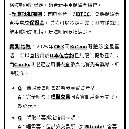
格波動相對穩定，適合新手用體驗金練習。
-
留意抵扣規則
：有啲平台（如
BTCC
）會將體驗金
直接當成
保證金
，賺咗可以拎走利潤；但有啲就只
能用嚟抵銷虧損，玩法唔同要搞清楚。
實測比較
：2025年
OKX
同
KuCoin
嘅體驗金最靈
活，可以直接用於
U本位合約
且無限制提取盈利；
而
CoinEx
則限定要用模擬金參與比賽先有獎勵，彈
性較低。
Q
：體驗金會唔會影響我真實資產？
A
：完全唔會！
模擬交易
同真實賬戶係分開嘅，
放心玩。
Q
：領取時要綁定信用卡嗎？
A
：唔需要，但部分交易所（如
Bitunix
）會要