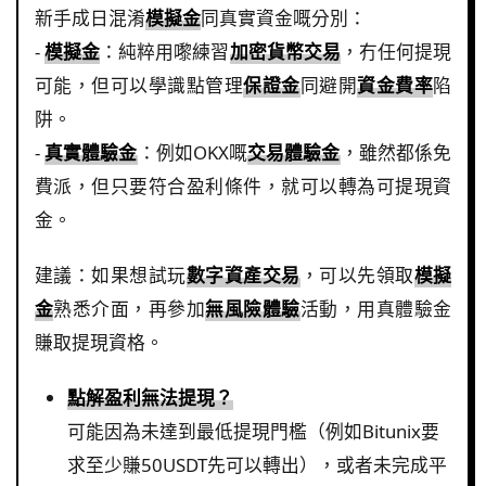
新手成日混淆
模擬金
同真實資金嘅分別：
-
模擬金
：純粹用嚟練習
加密貨幣交易
，冇任何提現
可能，但可以學識點管理
保證金
同避開
資金費率
陷
阱。
-
真實體驗金
：例如OKX嘅
交易體驗金
，雖然都係免
費派，但只要符合盈利條件，就可以轉為可提現資
金。
建議：如果想試玩
數字資產交易
，可以先領取
模擬
金
熟悉介面，再參加
無風險體驗
活動，用真體驗金
賺取提現資格。
點解盈利無法提現？
可能因為未達到最低提現門檻（例如Bitunix要
求至少賺50USDT先可以轉出），或者未完成平