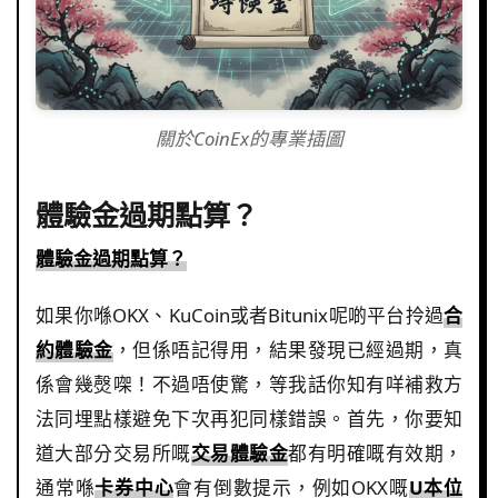
關於CoinEx的專業插圖
體驗金過期點算？
體驗金過期點算？
如果你喺OKX、KuCoin或者Bitunix呢啲平台拎過
合
約體驗金
，但係唔記得用，結果發現已經過期，真
係會幾㷫㗎！不過唔使驚，等我話你知有咩補救方
法同埋點樣避免下次再犯同樣錯誤。首先，你要知
道大部分交易所嘅
交易體驗金
都有明確嘅有效期，
通常喺
卡券中心
會有倒數提示，例如OKX嘅
U本位