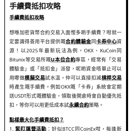
手續費抵扣攻略
手續費抵扣攻略
想喺加密貨幣合約交易入面慳多啲手續費？咁就一
定要識得善用平台提供嘅
合約體驗金
同
卡券中心
資
源！以2025年最新玩法為例，OKX、KuCoin同
Bitunix等交易所嘅
U本位合約
專區，經常有「交易
體驗金」或「抵扣金」派發，呢啲資金唔單止可以
用嚟做
模擬交易
試水溫，仲可以直接扣減
槓桿交易
時產生嘅手續費。例如OKX嘅「卡券」系統會定期
送USDT形式嘅體驗金，領取後開倉時會自動優先抵
扣，等你可以用更低成本試
永續合約
策略。
點樣最大化手續費抵扣？
1.
緊盯運營活動
：好似BTCC同CoinEx咁，每逢新