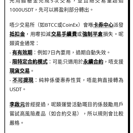
先用體驗金完成5次交易，並且總交易量超過
1000USDT，先可以將盈利部分轉出。
唔少交易所（如BTCC或CoinEx）會喺
卡券中心
派發
抵扣金
，用嚟扣減
交易手續費
或
強制平倉
損失。呢
類資金通常：
-
有有效期
：例如7日內要用，過期自動失效。
-
限特定合約模式
：可能只適用於
永續合約
，唔支援
現貨交易
。
-
不可提現
：純粹係優惠券性質，唔能夠直接轉為
USDT。
李啟元
曾經提過，呢類運營活動嘅目的係鼓勵用戶
嘗試高風險產品（如合約交易），所以規則會比較
嚴格。