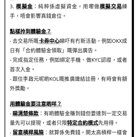
3.
模擬金
：純粹係虛擬資金，用嚟做
模擬交易
練
手，唔會影響真錢倉位。
點樣拎到體驗金？
- 去交易所嘅
卡券中心
睇吓有冇新活動，例如OKX成
日有「合約體驗金領取」嘅彈出廣告。
- 完成指定任務，例如綁定手機、做KYC認證，或者
首次入金。
- 跟住李啟元呢啲KOL嘅推廣連結註冊，有時會有額
外獎勵。
用體驗金要注意啲咩？
-
睇清楚條款
：有啲體驗金賺到錢但要達到一定交易
量先可以提現，或者只限
特定合約模式
先用得。
-
留意槓桿風險
：就算係免費錢，開太高槓桿一樣會