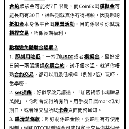
合約
體驗金可能得7日限期，而CoinEx嘅
模擬金
可
能長啲有30日。過咗期就真係冇得補領，因為呢啲
抵扣金
本身係平台嘅
運營活動
，目的係吸引你試玩
槓桿交易
，唔係長期福利。
點樣避免體驗金過期？
1.
即刻用咗佢
：一拎到
USDT
或者
模擬金
，最好當
日開一兩張細額
永續合約
，試吓個水溫。就算你唔
熟
合約交易
，都可以用最低槓桿（例如2倍）玩吓，
當學嘢。
2.
set提醒
：好似李啟元講過，「加密貨幣市場瞬息
萬變」，你唔會記得所有嘢。用手機日曆mark低到
期日，或者喺交易所嘅
卡券
頁面開啓通知。
3.
睇清楚條款
：唔好剩係睇金額，要睇埋有冇使用
限制。例如BTCC嘅體驗金可能規定要交易滿某個量