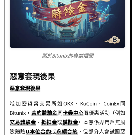
關於Bitunix的專業插圖
惡意套現後果
惡意套現後果
喺加密貨幣交易所如OKX、KuCoin、CoinEx同
Bitunix，
合約體驗金
同
卡券中心
嘅優惠活動（例如
交易體驗金
、
抵扣金
或
模擬金
）本意係畀用戶無風
險體驗
U本位合約
或
永續合約
，但部分人會試圖惡