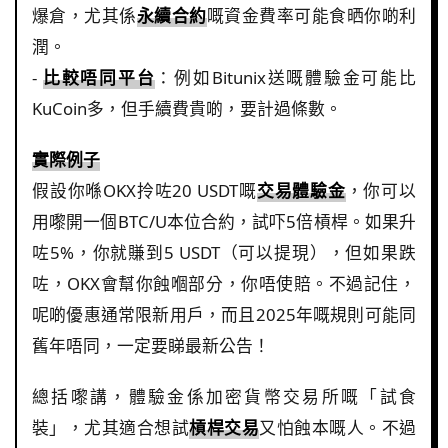
爆倉，尤其係
永續合約
嘅資金費率可能食晒你啲利
潤。
-
比較唔同平台
：例如Bitunix送嘅體驗金可能比
KuCoin多，但手續費貴啲，要計過條數。
實際例子
假設你喺OKX拎咗20 USDT嘅
交易體驗金
，你可以
用嚟開一個BTC/U本位合約，試吓5倍槓桿。如果升
咗5%，你就賺到5 USDT（可以提現），但如果跌
咗，OKX會幫你蝕嗰部分，你唔使賠。不過記住，
呢啲優惠通常限新用戶，而且2025年嘅規則可能同
舊年唔同，一定要睇最新公告！
總括嚟講，體驗金係加密貨幣交易所嘅「試食
裝」，尤其適合想試
槓桿交易
又怕蝕本嘅人。不過