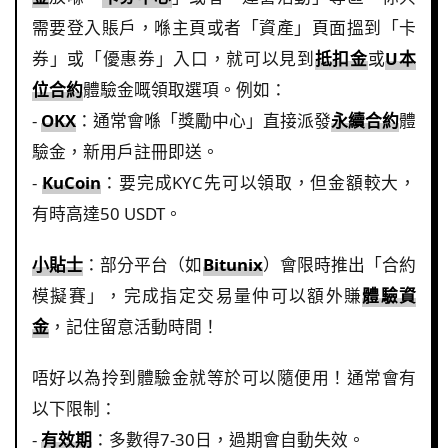
需要登入賬戶，喺主頁或者「資產」頁面搵到「卡
券」或「優惠券」入口，就可以見到
抵扣金
或
U本
位合約
體驗金嘅領取選項。例如：
-
OKX
：通常會喺「獎勵中心」直接派發
永續合約
體
驗金，新用戶註冊即送。
-
KuCoin
：要完成KYC先可以領取，但金額較大，
有時高達50 USDT。
小貼士
：部分平台（如
Bitunix
）會限時推出「合約
模擬賽」，完成指定交易量仲可以額外賺
體驗資
金
，記住留意活動時間！
唔好以為拎到體驗金就等於可以隨便用！通常會有
以下限制：
-
有效期
：多數得7-30日，過期會自動失效。