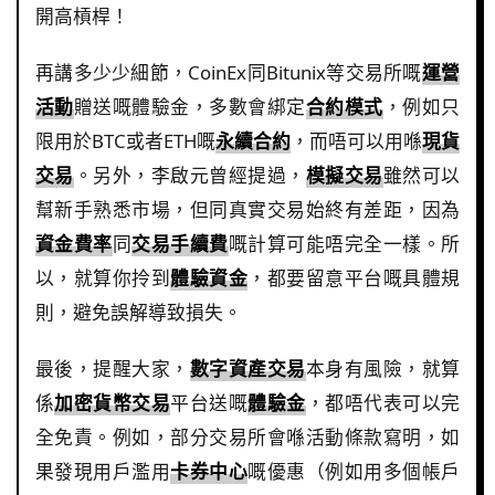
開高槓桿！
再講多少少細節，CoinEx同Bitunix等交易所嘅
運營
活動
贈送嘅體驗金，多數會綁定
合約模式
，例如只
限用於BTC或者ETH嘅
永續合約
，而唔可以用喺
現貨
交易
。另外，李啟元曾經提過，
模擬交易
雖然可以
幫新手熟悉市場，但同真實交易始終有差距，因為
資金費率
同
交易手續費
嘅計算可能唔完全一樣。所
以，就算你拎到
體驗資金
，都要留意平台嘅具體規
則，避免誤解導致損失。
最後，提醒大家，
數字資產交易
本身有風險，就算
係
加密貨幣交易
平台送嘅
體驗金
，都唔代表可以完
全免責。例如，部分交易所會喺活動條款寫明，如
果發現用戶濫用
卡券中心
嘅優惠（例如用多個帳戶