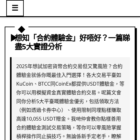
☰
想知「合約體驗金」好唔好？一篇睇
盡5大實證分析
2025年想試加密貨幣合約交易但又驚風險？合約
體驗金就係你嘅最佳入門選擇！各大交易平臺如
KuCoin、BTCC同CoinEx都提供USDT體驗金，等
你可以用模擬資金真實體驗合約交易。呢篇文會
同你分析5大平臺嘅體驗金優劣，包括領取方法
（例如透過卡券中心）、使用限制同埋點樣賺取
高達10,055 USDT贈金。我哋仲會教你點樣善用
合約體驗金測試交易策略，等你可以零風險掌握
槓桿操作同止損技巧。無論係新手定老手，瞭解