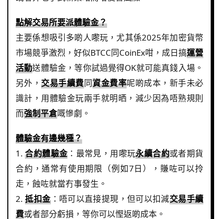
點解交易所要派體驗金？
主要係想吸引多啲人嚟玩，尤其係2025年加密貨幣
市場競爭激烈，好似BTCC同CoinEx咁，成日搞
運營
活動
送體驗金，等你試過覺得OK就可能真錢入場。
另外，
交易手續費
同
資金費率
呢啲成本，新手未必
識計，用體驗金玩兩手就明晒，減少因為唔熟規則
而
強制平倉
嘅慘劇。
體驗金有邊幾種？
1.
合約體驗金
：最常見，用嚟玩
永續合約
或者期貨
合約，通常有使用期限（例如7日），賺咗可以拎
走，蝕咗就當冇事發生。
2.
抵扣金
：唔可以直接提現，但可以扣減
交易手續
費
或者部分虧損，等你可以慳返啲成本。