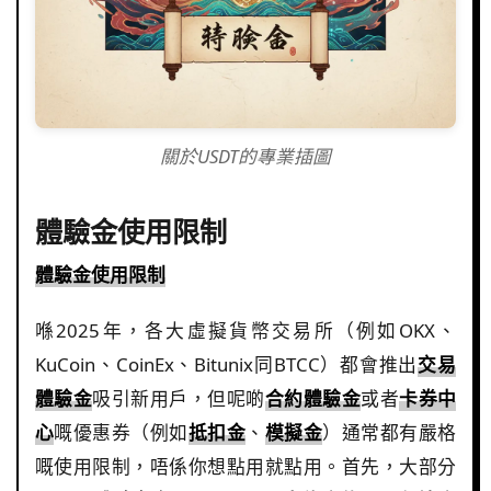
關於USDT的專業插圖
體驗金使用限制
體驗金使用限制
喺2025年，各大虛擬貨幣交易所（例如OKX、
KuCoin、CoinEx、Bitunix同BTCC）都會推出
交易
體驗金
吸引新用戶，但呢啲
合約體驗金
或者
卡券中
心
嘅優惠券（例如
抵扣金
、
模擬金
）通常都有嚴格
嘅使用限制，唔係你想點用就點用。首先，大部分