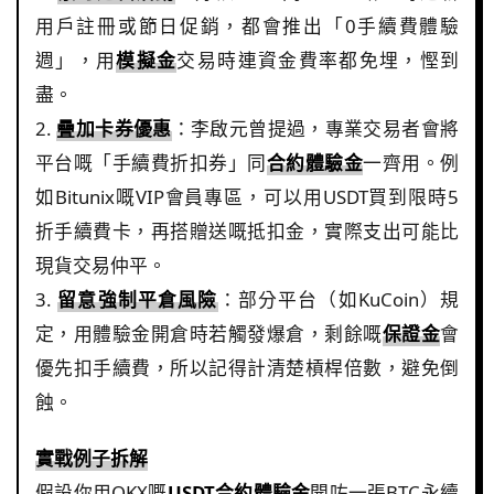
用戶註冊或節日促銷，都會推出「0手續費體驗
週」，用
模擬金
交易時連資金費率都免埋，慳到
盡。
2.
疊加卡券優惠
：李啟元曾提過，專業交易者會將
平台嘅「手續費折扣券」同
合約體驗金
一齊用。例
如Bitunix嘅VIP會員專區，可以用USDT買到限時5
折手續費卡，再搭贈送嘅抵扣金，實際支出可能比
現貨交易仲平。
3.
留意強制平倉風險
：部分平台（如KuCoin）規
定，用體驗金開倉時若觸發爆倉，剩餘嘅
保證金
會
優先扣手續費，所以記得計清楚槓桿倍數，避免倒
蝕。
實戰例子拆解
假設你用OKX嘅
USDT合約體驗金
開咗一張BTC永續