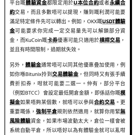
平台嘅
體驗資金
都限定用於
U本位合約
或者
永續合
約
交易，而且多數唔可以提現，賺到嘅利潤可能要
滿足特定條件先可以轉出。例如，OKX嘅
USDT體驗
金
可能要求你完成一定交易量先可以解鎖部分資
金，而KuCoin嘅
卡券
優惠可能只適用於
槓桿交易
，
並且有時間限制，過期就失效。
另外，
體驗金
通常唔可以同其他優惠疊加使用，例
如你喺Bitunix拎到
交易體驗金
，但同時又有張手續
費折扣券，咁就可能要二選一。仲有，部分平台
（例如BTCC）會設定最低開倉金額，即係話你嘅
模
擬金
如果唔夠某個數，就唔可以參與
合約交易
。更
重要嘅係，
強制平倉
規則依然適用，就算你用緊
無
風險體驗
資金，如果市場波動太大，倉位一樣會被
系統自動平倉，所以唔好以為有體驗金就可以亂咁