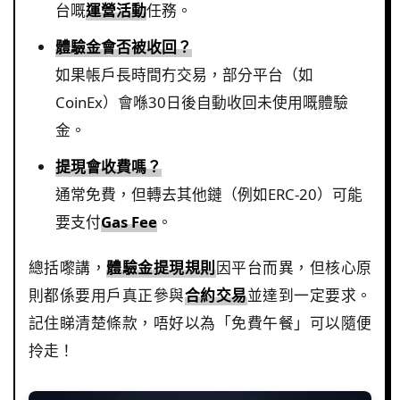
台嘅
運營活動
任務。
體驗金會否被收回？
如果帳戶長時間冇交易，部分平台（如
CoinEx）會喺30日後自動收回未使用嘅體驗
金。
提現會收費嗎？
通常免費，但轉去其他鏈（例如ERC-20）可能
要支付
Gas Fee
。
總括嚟講，
體驗金提現規則
因平台而異，但核心原
則都係要用戶真正參與
合約交易
並達到一定要求。
記住睇清楚條款，唔好以為「免費午餐」可以隨便
拎走！