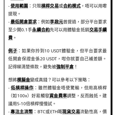
-
使用範圍
：只限
槓桿交易
或
合約模式
，唔可以用嚟
提現。
-
最低開倉要求
：例如
李啟元
曾提過，部分平台要求
至少開0.1手
永續合約
先可以用體驗金抵銷
交易手續
費
。
例子
：如果你拎到10 USDT體驗金，但平台要求最
低開倉保證金係20 USDT，咁你就要自己補差額。
記得睇清楚條款，避免被
強制平倉
！
想將
模擬金
變成真錢？可以參考以下策略：
-
低槓桿操作
：雖然體驗金唔使驚輸，但用高槓桿
（如100x）好易觸發
資金費率
調整，反而蝕抵。建
議用5-10倍槓桿慢慢試。
-
專注主流幣
：BTC或ETH嘅
現貨交易
流動性高，價