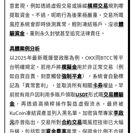
意套現，例如透過虛假交易或操縱
槓桿交易
規則嚟
提取資金。不過，呢啲行為後果極嚴重，交易所嘅
風控系統會即時偵測異常，輕則凍結賬戶、沒收
體
驗資金
，重則永久封號甚至追究法律責任。
具體案例分析
以2025年最新嘅運營政策為例，OKX同BTCC等平
台明確規定，若用戶將
模擬金
用於非正常交易（例
如自買自賣、刻意觸發
強制平倉
），系統會自動標
記為「異常套利」，並取消所有相關
卡券
權益。早
前就有用戶因利用多賬戶領取
USDT
形式嘅
交易體驗
金
，再透過高槓桿操作製造虛假流水，最終被
KuCoin凍結資產並列入黑名單。加密貨幣專家
李啟
元
亦曾指出，交易所對
合約交易
嘅風控技術已大幅
升級，包括監測
資金費率
異常、保證金比例不合規