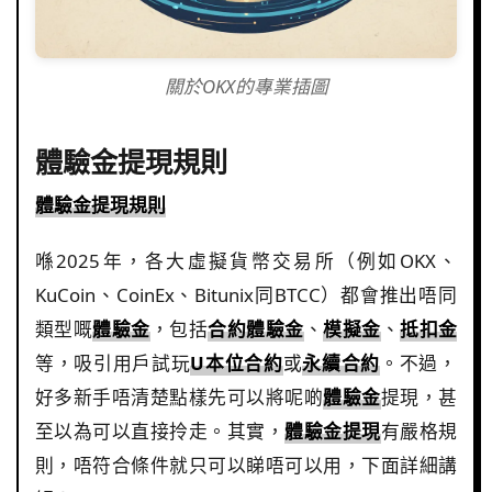
關於OKX的專業插圖
體驗金提現規則
體驗金提現規則
喺2025年，各大虛擬貨幣交易所（例如OKX、
KuCoin、CoinEx、Bitunix同BTCC）都會推出唔同
類型嘅
體驗金
，包括
合約體驗金
、
模擬金
、
抵扣金
等，吸引用戶試玩
U本位合約
或
永續合約
。不過，
好多新手唔清楚點樣先可以將呢啲
體驗金
提現，甚
至以為可以直接拎走。其實，
體驗金提現
有嚴格規
則，唔符合條件就只可以睇唔可以用，下面詳細講