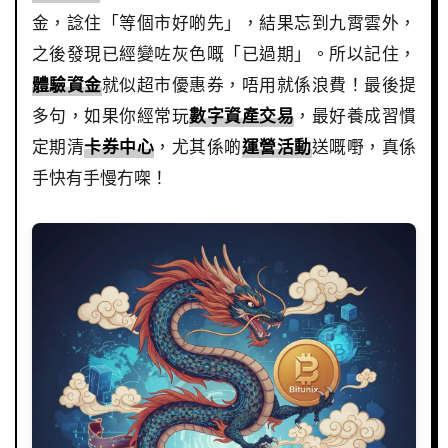
金，諗住「等個市好啲先」，結果忘到九霄雲外，
之後發現已經變咗灰色嘅「已過期」。所以記住，
體驗資金
就似超市優惠券，唔用就係浪費！最後提
多句，如果你經常玩
數字資產交易
，最好養成習慣
定期清
卡券中心
，尤其係啲
運營活動
送嘅嘢，真係
手快有手慢冇㗎！