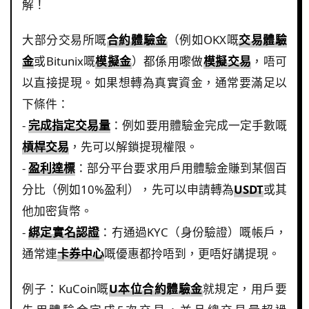
解！
大部分交易所嘅
合約體驗金
（例如OKX嘅
交易體驗
金
或Bitunix嘅
模擬金
）都係用嚟做
模擬交易
，唔可
以直接提現。如果想轉為真實資金，通常要滿足以
下條件：
-
完成指定交易量
：例如要用體驗金完成一定手數嘅
槓桿交易
，先可以解鎖提現權限。
-
盈利達標
：部分平台要求用戶用體驗金賺到某個百
分比（例如10%盈利），先可以申請轉為
USDT
或其
他加密貨幣。
-
綁定實名認證
：冇通過KYC（身份驗證）嘅帳戶，
通常連
卡券中心
嘅優惠都拎唔到，更唔好講提現。
例子：KuCoin嘅
U本位合約體驗金
就規定，用戶要