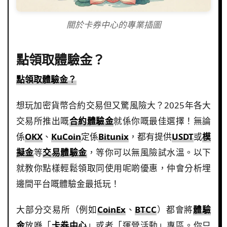
關於卡券中心的專業插圖
點領取體驗金？
點領取體驗金？
想玩加密貨幣合約交易但又驚風險大？2025年各大
交易所推出嘅
合約體驗金
就係你嘅最佳選擇！無論
係
OKX
、
KuCoin
定係
Bitunix
，都有提供
USDT
或
模
擬金
等
交易體驗金
，等你可以無風險試水溫。以下
就教你點樣輕鬆領取同使用呢啲優惠，仲會分析埋
邊間平台嘅體驗金最抵玩！
大部分交易所（例如
CoinEx
、
BTCC
）都會將
體驗
金
放喺「
卡券中心
」或者「運營活動」專區。你只