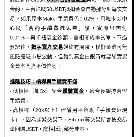
合約，平台送嘅50USDT抵扣金會自動攤分到每次交
易。如果原本Maker手續費係0.02%，用咗卡券中
心嘅「合約手續費減免券」後，實際只需付
0.01%，再扣體驗金餘額，變相零成本試單。不過
要記住，
數字資產交易
始終有風險，模擬金雖可無
風險體驗市場波動，但轉到真金白銀時就要睇實資
金費率同強平價位喇！
進階技巧：槓桿與手續費平衡
- 低槓桿（如5x）配合
體驗資金
，適合長線持倉慳
手續費；
- 高槓桿（20x以上）建議用平台嘅「手續費返現
卡」，因為頻繁交易下，Bitunix等交易所會按交易
量回贈USDT，變相抵消部分成本。