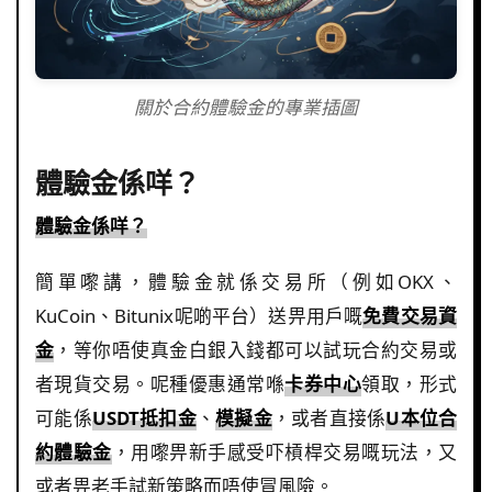
關於合約體驗金的專業插圖
體驗金係咩？
體驗金係咩？
簡單嚟講，體驗金就係交易所（例如OKX、
KuCoin、Bitunix呢啲平台）送畀用戶嘅
免費交易資
金
，等你唔使真金白銀入錢都可以試玩合約交易或
者現貨交易。呢種優惠通常喺
卡券中心
領取，形式
可能係
USDT抵扣金
、
模擬金
，或者直接係
U本位合
約體驗金
，用嚟畀新手感受吓槓桿交易嘅玩法，又
或者畀老手試新策略而唔使冒風險。