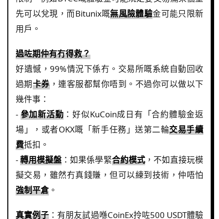
先可以兌現，而Bitunix嘅
無風險體驗
金可能只限新
用戶。
過咗期仲有冇得救？
好遺憾，99%情況下係冇。交易所嘅系統自動回收
過期
卡券
，連客服都幫你唔到。不過你可以做以下
幾件事：
-
參加新活動
：好似KuCoin成日有「合約體驗金返
場」，或者OKX嘅「新手任務」送第二輪
交易手續
費
抵扣。
-
轉用模擬盤
：如果係學緊
合約模式
，不如直接玩模
擬交易，雖然冇真錢賺，但可以練到技術，仲唔怕
強制平倉
。
真實例子
：有朋友試過喺CoinEx拎咗500 USDT體驗