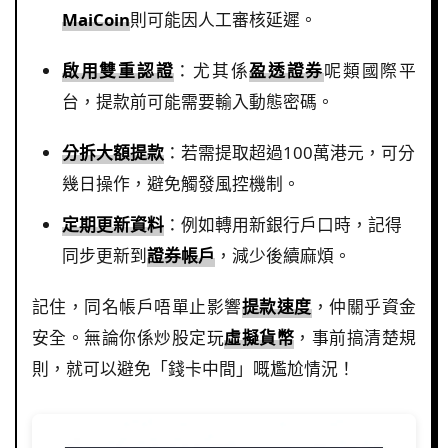
MaiCoin
則可能因人工審核延遲。
啟用雙重認證
：尤其係
盈透證券
呢類國際平
台，提款前可能需要輸入動態密碼。
分拆大額提款
：若需提取超過100萬港元，可分
幾日操作，避免觸發風控機制。
定期更新資料
：例如轉用新銀行戶口時，記得
同步更新到
證券帳戶
，減少後續麻煩。
記住，同名帳戶唔單止影響
提款速度
，仲關乎資金
安全。無論你係炒股定玩
虛擬貨幣
，事前搞清楚規
則，就可以避免「錢卡中間」嘅尷尬情況！