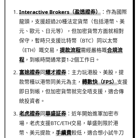
Interactive Brokers（盈透證券）
：作為國際
龍頭，支援超過20種法定貨幣（包括港幣、美
元、歐元、日元等），但加密貨幣方面就相對
保守，暫時只支援比特幣（BTC）同以太幣
（ETH）嘅交易，
提款流程
需經嚴格嘅
合規流
程
，到帳時間通常要1-2個工作日。
富途證券
同
耀才證券
：主力玩港股、美股，提
款幣種以港幣同美元為主，
轉數快（FPS）
支援
即日到帳，但加密貨幣就完全唔支援，適合傳
統投資者。
老虎證券
同
華盛証券
：近年開始進軍加密市
場，老虎支援BTC/ETH交易，華盛則限於港
幣、美元提款，
手續費
較低，適合想小試牛刀