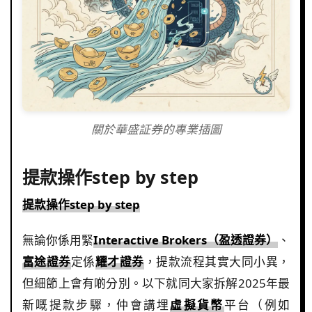
關於華盛証券的專業插圖
提款操作step by step
提款操作step by step
無論你係用緊
Interactive Brokers（盈透證券）
、
富途證券
定係
耀才證券
，提款流程其實大同小異，
但細節上會有啲分別。以下就同大家拆解2025年最
新嘅提款步驟，仲會講埋
虛擬貨幣
平台（例如