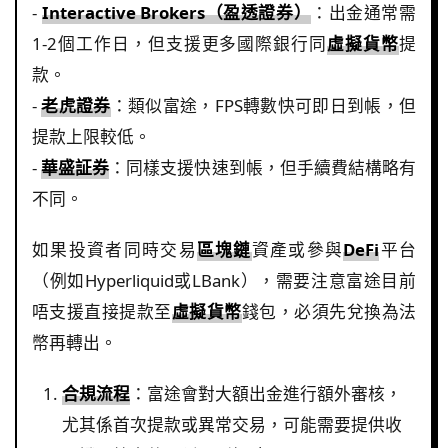
-
Interactive Brokers（盈透證券）
：出金通常需
1-2個工作日，但支援更多國際銀行同
虛擬貨幣
提
款。
-
老虎證券
：類似富途，FPS轉數快可即日到帳，但
提款上限較低。
-
華盛証券
：同樣支援快速到帳，但手續費結構略有
不同。
如果投資者同時交易
區塊鏈
資產或參與
DeFi
平台
（例如Hyperliquid或LBank），需要注意富途目前
唔支援直接提款至
虛擬貨幣
錢包，必須先兌換為法
幣再轉出。
合規流程
：富途會對大額出金進行額外審核，
尤其係首次提款或異常交易，可能需要提供收