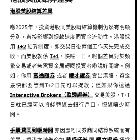
港股美股結算差異
喺2025年，投資港股同美股嘅結算機制仍然有明顯
分別，直接影響到提款速度同資金流動性。港股採
用
T+2
結算制度，即交易日後兩個工作天先完成交
收，而美股就係
T+1
，快咗一日。呢個差異對於頻
繁交易或者急需資金周轉嘅投資者嚟講好關鍵。例
如，你用
富途證券
或者
耀才證券
賣出港股，資金
最快都要等到T+2日先可以提款；但如果你透過
Interactive Brokers（盈透證券）
交易美股，T+1
日就已經可以將錢轉返去銀行戶口，慳返唔少時
間。
手續費同到帳時間
亦因應唔同券商同結算系統而有
差異。香港本地券商如
華盛証券
同
輝立證券
通常