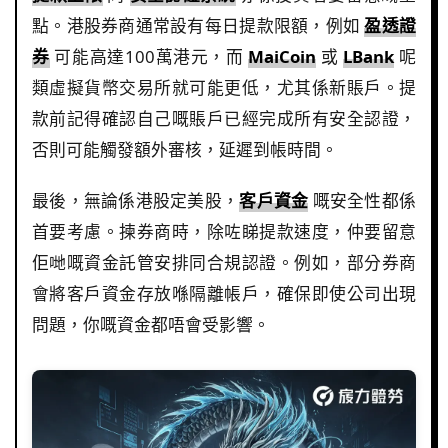
點。港股券商通常設有每日提款限額，例如
盈透證
券
可能高達100萬港元，而
MaiCoin
或
LBank
呢
類虛擬貨幣交易所就可能更低，尤其係新賬戶。提
款前記得確認自己嘅賬戶已經完成所有安全認證，
否則可能觸發額外審核，延遲到帳時間。
最後，無論係港股定美股，
客戶資金
嘅安全性都係
首要考慮。揀券商時，除咗睇提款速度，仲要留意
佢哋嘅資金託管安排同合規認證。例如，部分券商
會將客戶資金存放喺隔離帳戶，確保即使公司出現
問題，你嘅資金都唔會受影響。