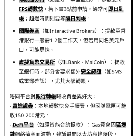
FPS轉數快
，若下晝3點前申請，通常可
即日到
帳
；超過時間則要等
隔日到帳
。
國際券商
（如Interactive Brokers）：提款至香
港銀行一般需1-2個工作天，但若用同名美元戶
口，可能更快。
虛擬貨幣交易所
（如LBank、MaiCoin）：提款
至銀行時，部分會要求額外
安全認證
（如SMS
或電郵確認），尤其大額轉賬。
唔同平台對
銀行轉帳
嘅收費差異好大：
-
富途證券
：本地轉數快免手續費，但國際電匯可能
收150-200港元。
-
DeFi平台
（如經智能合約提款）：Gas費會因
區塊
鏈
網絡擠塞而波動，建議避開以太坊高峰時段。