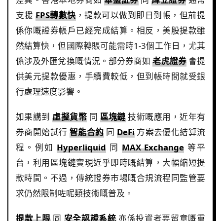
支援
FPS轉數快
，提款可以做到即日到帳，但前提
係你嘅證券帳戶已經完成結算。相反，美股提款雖
然結算快，但國際轉賬可能需時1-3個工作日，尤其
係涉及外匯兌換嘅情況。部分券商如
老虎證券
會提
供美元提款優惠，手續費較低，但到帳時間就受銀
行處理速度影響。
如果講到
虛擬貨幣
同
區塊鏈
技術嘅應用，近年有
券商開始試行
智能合約
同
DeFi
方案去優化結算流
程。例如
Hyperliquid
同
MAX Exchange
等平
台，利用區塊鏈實現近乎即時嘅結算，大幅縮短提
款時間。不過，傳統證券市場嘅合規流程同監管要
求仍然限制咗呢類技術嘅普及。
提款上限
同
安全認證系統
亦係投資者要留意嘅重