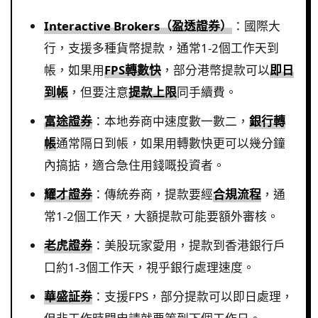
Interactive Brokers（盈透證券）
：國際大
行，支援多種貨幣提款，通常1-2個工作天到
帳，如果用
FPS轉數快
，部分港幣提款可以
即日
到帳
，但要注意
提款上限
同手續費。
富途證券
：本地券商中速度數一數二，
銀行轉
帳
通常隔日到帳，如果用轉數快更可以幾分鐘
內搞掂，適合急住用錢嘅投資者。
耀才證券
：傳統券商，提款要經
合規流程
，通
常1-2個工作天，大額提款可能要額外審核。
老虎證券
：美股玩家愛用，提款到香港銀行戶
口約1-3個工作天，視乎銀行處理速度。
華盛証券
：支援FPS，部分提款可以即日處理，