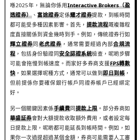
喺2025年，無論你係用
Interactive Brokers（盈
透證券）
、
富途證券
定係
耀才證券
提款，到帳時間
都可能受多種因素影響。首先，
提款流程
嘅複雜程
度直接關係到資金幾時到手。例如，傳統證券行如
輝立證券
同
老虎證券
，通常需要經過內部
合規流
程
，包括身份驗證同
安全認證系統
檢查，呢啲步驟
可能會拖慢到帳速度。而家好多券商支援
FPS轉數
快
，如果選擇呢種方式，通常可以做到
即日到帳
，
但前提係你要確保銀行帳戶同證券帳戶已經綁定
好。
另一個關鍵因素係
手續費
同
提款上限
。部分券商如
華盛証券
會對大額提款收取額外費用，或者設定每
日提款上限，呢啲都可能延長到帳時間。例如，如
果你一次過提超過某個金額，券商可能需要人工審