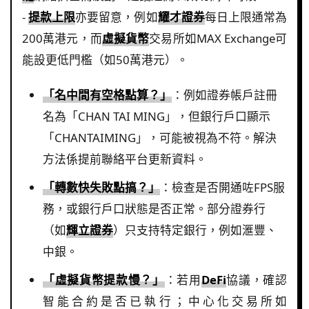
-
提款上限
亦要留意，例如
耀才證券
每日上限通常為
200萬港元，而
虛擬貨幣
交易所如MAX Exchange可
能設更低門檻（如50萬港元）。
「名中間有空格點算？」
：例如證券帳戶註冊
名為「CHAN TAI MING」，但銀行戶口顯示
「CHANTAIMING」，可能被視為不符。解決
方法係提前聯絡平台更新資料。
「轉數快失敗點搞？」
：檢查是否開通咗FPS服
務，或銀行戶口狀態是否正常。部分證券行
（如
輝立證券
）只支持特定銀行，例如滙豐、
中銀。
「虛擬貨幣提款慢？」
：若用
DeFi
協議，確認
智能合約是否已執行；中心化交易所如