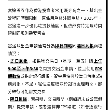
富途證券作為香港投資者常用嘅券商之一，其出金
流程同時間限制一直係用戶關注嘅重點。2025年，
富途進一步優化咗提款速度，但依然有特定嘅時間
限制同規則需要留意。
富途嘅出金申請通常分為
即日到帳
同
隔日到帳
兩種
情況：
-
即日到帳
：如果喺交易日（星期一至五）嘅
上午
9:00至下午3:30
之間提交出金申請，並且使用
FPS
轉數快
或指定銀行轉帳，資金最快可於當日傍晚6點
前到帳。不過，呢個速度取決於銀行處理時間，部
分銀行可能需要更長。
-
隔日到帳
：若果喺非交易時間（例如週末或公眾假
期）提交申請，或者選擇非FPS渠道（如普通銀行