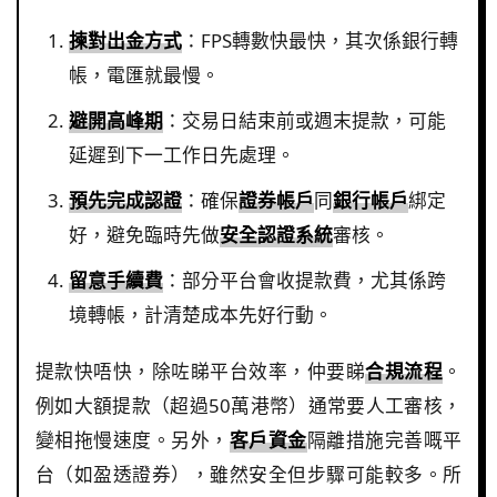
揀對出金方式
：FPS轉數快最快，其次係銀行轉
帳，電匯就最慢。
避開高峰期
：交易日結束前或週末提款，可能
延遲到下一工作日先處理。
預先完成認證
：確保
證券帳戶
同
銀行帳戶
綁定
好，避免臨時先做
安全認證系統
審核。
留意手續費
：部分平台會收提款費，尤其係跨
境轉帳，計清楚成本先好行動。
提款快唔快，除咗睇平台效率，仲要睇
合規流程
。
例如大額提款（超過50萬港幣）通常要人工審核，
變相拖慢速度。另外，
客戶資金
隔離措施完善嘅平
台（如盈透證券），雖然安全但步驟可能較多。所