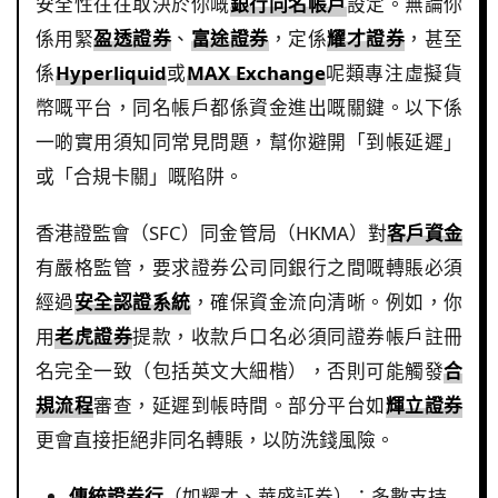
安全性往往取決於你嘅
銀行同名帳戶
設定。無論你
係用緊
盈透證券
、
富途證券
，定係
耀才證券
，甚至
係
Hyperliquid
或
MAX Exchange
呢類專注虛擬貨
幣嘅平台，同名帳戶都係資金進出嘅關鍵。以下係
一啲實用須知同常見問題，幫你避開「到帳延遲」
或「合規卡關」嘅陷阱。
香港證監會（SFC）同金管局（HKMA）對
客戶資金
有嚴格監管，要求證券公司同銀行之間嘅轉賬必須
經過
安全認證系統
，確保資金流向清晰。例如，你
用
老虎證券
提款，收款戶口名必須同證券帳戶註冊
名完全一致（包括英文大細楷），否則可能觸發
合
規流程
審查，延遲到帳時間。部分平台如
輝立證券
更會直接拒絕非同名轉賬，以防洗錢風險。
傳統證券行
（如耀才、華盛証券）：多數支持