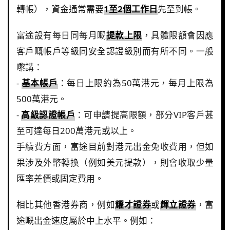
轉帳），資金通常需要
1至2個工作日
先至到帳。
富途設有每日同每月嘅
提款上限
，具體限額會因應
客戶嘅帳戶等級同安全認證級別而有所不同。一般
嚟講：
-
基本帳戶
：每日上限約為50萬港元，每月上限為
500萬港元。
-
高級認證帳戶
：可申請提高限額，部分VIP客戶甚
至可達每日200萬港元或以上。
手續費方面，富途目前對港元出金免收費用，但如
果涉及外幣轉換（例如美元提款），則會收取少量
匯率差價或固定費用。
相比其他香港券商，例如
耀才證券
或
輝立證券
，富
途嘅出金速度屬於中上水平。例如：