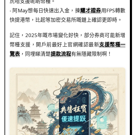
虎唔支援呢啲幣種。
- 阿May想每日快速出入金，揀
耀才證券
用FPS轉數
快提港幣，比起等加密交易所嘅鏈上確認更即時。
記住，2025年嘅市場變化好快，部分券商可能新增
幣種支援，開戶前最好上官網確認最新
支援幣種一
覽表
，同埋睇清楚
提款流程
有無隱藏限制啊！