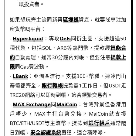
嘅投資者。
如果想玩齊主流同新興
區塊鏈
資產，就要睇專注加
密貨幣嘅平台：
-
Hyperliquid
：專攻
DeFi
同衍生品，支援超過50
種代幣，包括SOL、ARB等熱門幣，提款經
智能合
約
自動處理，通常30分鐘內到帳，但要注意
提款上
限
同Gas費波動。
-
LBank
：亞洲區流行，支援300+幣種，連冷門山
寨幣都齊全，
銀行轉帳
提款需1工作日，但USDT走
TRC20網絡可以即時到帳，適合頻繁交易者。
-
MAX Exchange
同
MaiCoin
：台灣背景但香港用
戶唔少，MAX主打台幣兌換，MaiCoin就支援
BTC/ETH/USDT等主流幣，提款到
銀行帳戶
通常隔
日到帳，
安全認證系統
嚴謹，適合穩陣派。