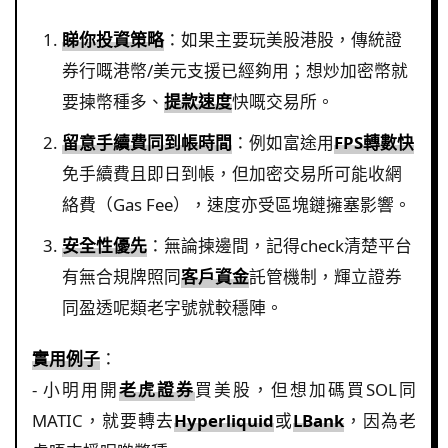
睇你投資策略
：如果主要玩美股港股，傳統證
券行嘅港幣/美元支援已經夠用；想炒加密幣就
要揀幣種多、
提款速度
快嘅交易所。
留意手續費同到帳時間
：例如富途用
FPS轉數快
免手續費且即日到帳，但加密交易所可能收網
絡費（Gas Fee），速度亦受區塊鏈擁塞影響。
安全性優先
：無論揀邊間，記得check清楚平台
有無合規牌照同
客戶資金
託管機制，輝立證券
同盈透呢類老字號就較穩陣。
實用例子
：
- 小明用開
老虎證券
買美股，但想加碼買SOL同
MATIC，就要轉去
Hyperliquid
或
LBank
，因為老