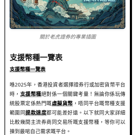
關於老虎證券的專業插圖
支援幣種一覽表
支援幣種一覽表
喺2025年，香港投資者選擇證券行或加密貨幣平台
時，
支援幣種
絕對係一個關鍵考量！無論你係玩傳
統股票定係熱門嘅
虛擬貨幣
，唔同平台嘅幣種支援
範圍同
提款速度
都可能差好遠。以下就同大家詳細
比較幾間主流券商同交易所嘅支援幣種，等你可以
揀到最啱自己需求嘅平台。