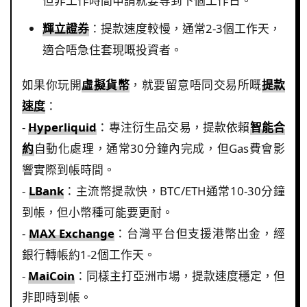
但非工作時間申請就要等到下個工作日。
輝立證券
：提款速度較慢，通常2-3個工作天，
適合唔急住套現嘅投資者。
如果你玩開
虛擬貨幣
，就要留意唔同交易所嘅
提款
速度
：
-
Hyperliquid
：專注衍生品交易，提款依賴
智能合
約
自動化處理，通常30分鐘內完成，但Gas費會影
響實際到帳時間。
-
LBank
：主流幣提款快，BTC/ETH通常10-30分鐘
到帳，但小幣種可能要更耐。
-
MAX Exchange
：台灣平台但支援港幣出金，經
銀行轉帳約1-2個工作天。
-
MaiCoin
：同樣主打亞洲市場，提款速度穩定，但
非即時到帳。