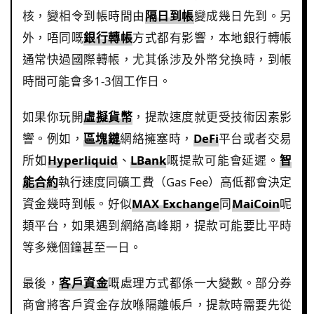
核，變相令到帳時間由
隔日到帳
變成幾日先到。另
外，唔同嘅
銀行轉帳
方式都有影響，本地銀行轉帳
通常快過國際轉帳，尤其係涉及外幣兌換時，到帳
時間可能會多1-3個工作日。
如果你玩開
虛擬貨幣
，提款速度就更受技術因素影
響。例如，
區塊鏈
網絡擁塞時，
DeFi
平台或者交易
所如
Hyperliquid
、
LBank
嘅提款可能會延遲。
智
能合約
執行速度同礦工費（Gas Fee）高低都會決定
資金幾時到帳。好似
MAX Exchange
同
MaiCoin
呢
類平台，如果遇到網絡高峰期，提款可能要比平時
等多幾個鐘甚至一日。
最後，
客戶資金
嘅處理方式都係一大變數。部分券
商會將客戶資金存放喺隔離帳戶，提款時需要先從